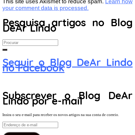
This site uses Akismet to reduce spam.
Learn how
your comment data is processed.
Pesquisa artigos no Blog
DeAr Lindo
Search
for:
Seguir o Blog DeAr Lindo
no Facebook
Subscrever o Blog DeAr
Lindo por e-mail
Insira o seu e-mail para receber os novos artigos na sua conta de correio.
Endereço
de
e-