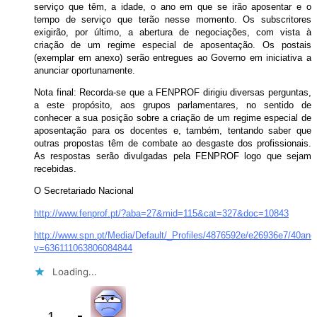
serviço que têm, a idade, o ano em que se irão aposentar e o
tempo de serviço que terão nesse momento. Os subscritores
exigirão, por último, a abertura de negociações, com vista à
criação de um regime especial de aposentação. Os postais
(exemplar em anexo) serão entregues ao Governo em iniciativa a
anunciar oportunamente.
Nota final: Recorda-se que a FENPROF dirigiu diversas perguntas,
a este propósito, aos grupos parlamentares, no sentido de
conhecer a sua posição sobre a criação de um regime especial de
aposentação para os docentes e, também, tentando saber que
outras propostas têm de combate ao desgaste dos profissionais.
As respostas serão divulgadas pela FENPROF logo que sejam
recebidas.
O Secretariado Nacional
http://www.fenprof.pt/?aba=27&mid=115&cat=327&doc=10843
http://www.spn.pt/Media/Default/_Profiles/4876592e/e26936e7/40an
v=636111063806084844
Loading...