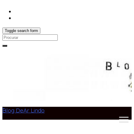
Toggle search form
Search
for:
Blog DeAr Lindo