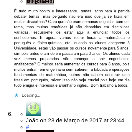
Responder
É tudo muito bonito e interessante…temas, acho bem à partida
debater temas, mas pergunto não era isso que já se fazia em
muitas disciplinas? Claro que não eram semanas seguidas com um
tema, mas muitas temáticas já são debatidas em disciplinas
variadas, escuso-me de estar aqui a enunciar, todos os
conhecemos. E agora, vamos retirar horas a matemática e
português e físico-química, etc…quando os alunos chegarem à
Universidade, estas vão passar os cursos novamente para 5 anos,
sim pois antes eram de 5 e passaram para 3 anos. Os alunos cada
vez menos preparados vão começar a sair engenheiros
analfabetos? O melhor seria aumentar os cursos para 8 anos, pois
muitos entram em engenharia sem saberem a tabuada e operações
fundamentais de matemática, outros não sabem construir uma
frase em português, talvez isso não seja crucial pois hoje em dia
tudo emigra e interessa é arranhar o inglês…Bom trabalho a todos.
Loading...
João
on
23 de Março de 2017
at 23:44
#