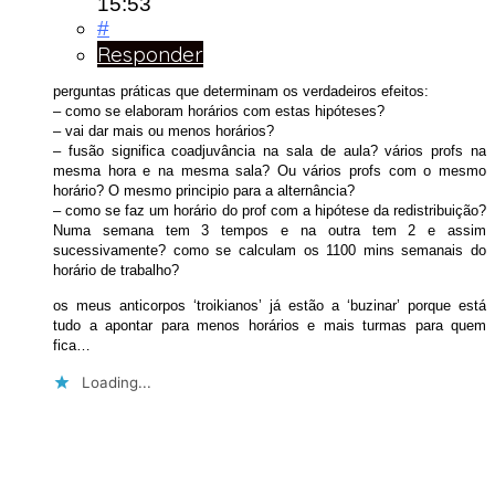
15:53
#
Responder
perguntas práticas que determinam os verdadeiros efeitos:
– como se elaboram horários com estas hipóteses?
– vai dar mais ou menos horários?
– fusão significa coadjuvância na sala de aula? vários profs na
mesma hora e na mesma sala? Ou vários profs com o mesmo
horário? O mesmo principio para a alternância?
– como se faz um horário do prof com a hipótese da redistribuição?
Numa semana tem 3 tempos e na outra tem 2 e assim
sucessivamente? como se calculam os 1100 mins semanais do
horário de trabalho?
os meus anticorpos ‘troikianos’ já estão a ‘buzinar’ porque está
tudo a apontar para menos horários e mais turmas para quem
fica…
Loading...