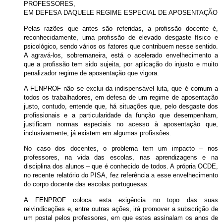
PROFESSORES,
EM DEFESA DAQUELE REGIME ESPECIAL DE APOSENTAÇÃO
Pelas razões que antes são referidas, a profissão docente é,
reconhecidamente, uma profissão de elevado desgaste físico e
psicológico, sendo vários os fatores que contribuem nesse sentido.
A agravá-los, sobremaneira, está o acelerado envelhecimento a
que a profissão tem sido sujeita, por aplicação do injusto e muito
penalizador regime de aposentação que vigora.
A FENPROF não se exclui da indispensável luta, que é comum a
todos os trabalhadores, em defesa de um regime de aposentação
justo, contudo, entende que, há situações que, pelo desgaste dos
profissionais e a particularidade da função que desempenham,
justificam normas especiais no acesso à aposentação que,
inclusivamente, já existem em algumas profissões.
No caso dos docentes, o problema tem um impacto – nos
professores, na vida das escolas, nas aprendizagens e na
disciplina dos alunos – que é conhecido de todos. A própria OCDE,
no recente relatório do PISA, fez referência a esse envelhecimento
do corpo docente das escolas portuguesas.
A FENPROF coloca esta exigência no topo das suas
reivindicações e, entre outras ações, irá promover a subscrição de
um postal pelos professores, em que estes assinalam os anos de