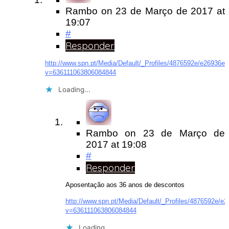
Rambo
on
23 de Março de 2017
at
19:07
#
Responder
http://www.spn.pt/Media/Default/_Profiles/4876592e/e26936
v=636111063806084844
Loading...
Rambo
on
23 de Março de
2017
at 19:08
#
Responder
Aposentação aos 36 anos de descontos
http://www.spn.pt/Media/Default/_Profiles/4876592e/
v=636111063806084844
Loading...