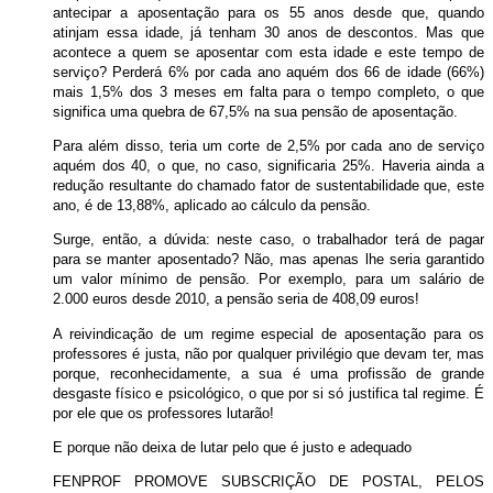
antecipar a aposentação para os 55 anos desde que, quando
atinjam essa idade, já tenham 30 anos de descontos. Mas que
acontece a quem se aposentar com esta idade e este tempo de
serviço? Perderá 6% por cada ano aquém dos 66 de idade (66%)
mais 1,5% dos 3 meses em falta para o tempo completo, o que
significa uma quebra de 67,5% na sua pensão de aposentação.
Para além disso, teria um corte de 2,5% por cada ano de serviço
aquém dos 40, o que, no caso, significaria 25%. Haveria ainda a
redução resultante do chamado fator de sustentabilidade que, este
ano, é de 13,88%, aplicado ao cálculo da pensão.
Surge, então, a dúvida: neste caso, o trabalhador terá de pagar
para se manter aposentado? Não, mas apenas lhe seria garantido
um valor mínimo de pensão. Por exemplo, para um salário de
2.000 euros desde 2010, a pensão seria de 408,09 euros!
A reivindicação de um regime especial de aposentação para os
professores é justa, não por qualquer privilégio que devam ter, mas
porque, reconhecidamente, a sua é uma profissão de grande
desgaste físico e psicológico, o que por si só justifica tal regime. É
por ele que os professores lutarão!
E porque não deixa de lutar pelo que é justo e adequado
FENPROF PROMOVE SUBSCRIÇÃO DE POSTAL, PELOS