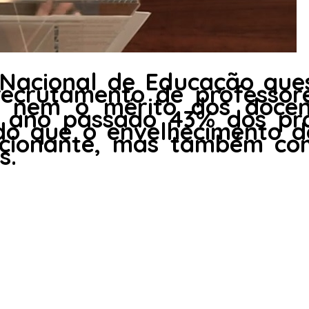
 Nacional de Educação que
recrutamento de professor
 nem o mérito dos docent
o ano passado 43% dos pro
do que o envelhecimento d
icionante, mas também c
s.