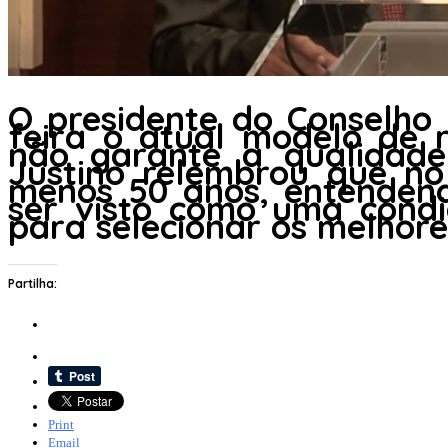
O presidente do Conselho
feira o atual modelo de 
não garante a qualidade
Justino relembrou que n
menos 50 anos, entenden
ser visto como uma cond
para selecionar os melhore
Partilha:
Print
Email