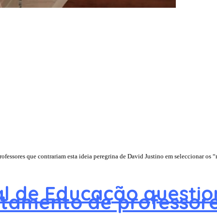
professores que contrariam esta ideia peregrina de David Justino em seleccionar os “
al de Educação questi
utamento de professor