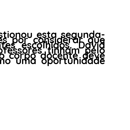
stionou esta segunda-
es por considerar que
es escolhidos. David
fessores tinham pelo
o corpo docente deve
omo uma oportunidade