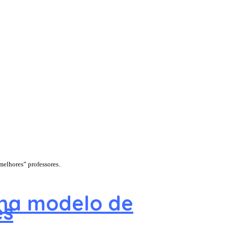
melhores” professores.
ona modelo de
es