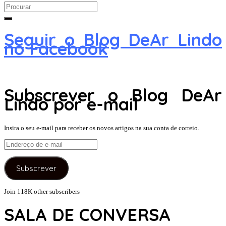
Search
for:
Seguir o Blog DeAr Lindo
no Facebook
Subscrever o Blog DeAr
Lindo por e-mail
Insira o seu e-mail para receber os novos artigos na sua conta de correio.
Endereço
de
e-
Subscrever
mail
Join 118K other subscribers
SALA DE CONVERSA