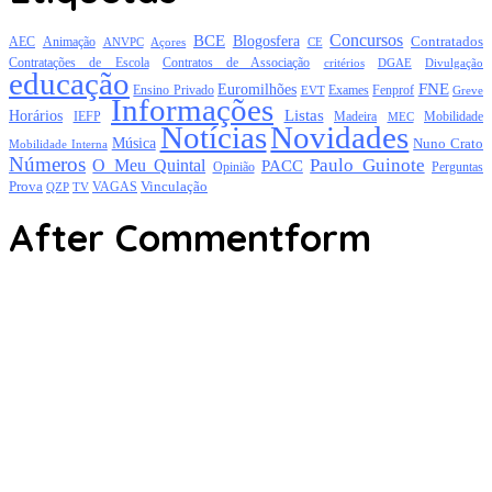
Concursos
BCE
Blogosfera
Contratados
AEC
Animação
Açores
CE
ANVPC
Contratações de Escola
Contratos de Associação
critérios
DGAE
Divulgação
educação
FNE
Euromilhões
Exames
Ensino Privado
EVT
Fenprof
Greve
Informações
Listas
Horários
Mobilidade
IEFP
Madeira
MEC
Notícias
Novidades
Música
Nuno Crato
Mobilidade Interna
Números
Paulo Guinote
O Meu Quintal
PACC
Opinião
Perguntas
Prova
Vinculação
TV
VAGAS
QZP
After Commentform