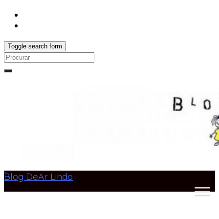
Toggle search form
Search
for:
Blog DeAr Lindo