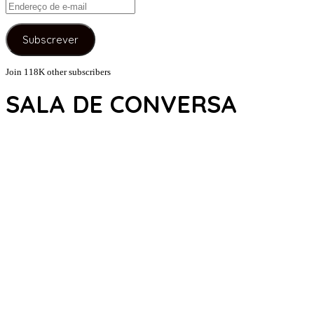
Endereço
de
e-
Subscrever
mail
Join 118K other subscribers
SALA DE CONVERSA