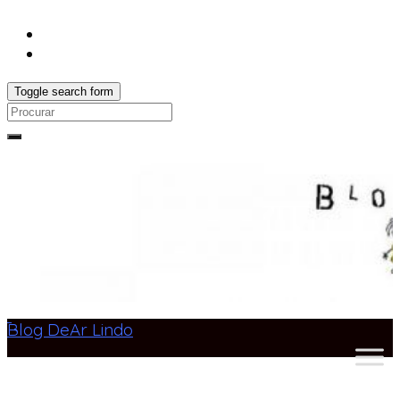
Toggle search form
Search
for:
Blog DeAr Lindo