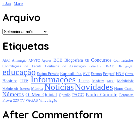
« Jan
Mar »
Arquivo
Arquivo
Etiquetas
Concursos
BCE
Blogosfera
Contratados
AEC
Animação
Açores
CE
ANVPC
Contratações de Escola
Contratos de Associação
critérios
DGAE
Divulgação
educação
FNE
Euromilhões
Exames
Ensino Privado
EVT
Fenprof
Greve
Informações
Listas
Horários
Mobilidade
IEFP
Madeira
MEC
Notícias
Novidades
Música
Nuno Crato
Mobilidade Interna
Números
Paulo Guinote
O Meu Quintal
PACC
Opinião
Perguntas
Prova
Vinculação
TV
VAGAS
QZP
After Commentform