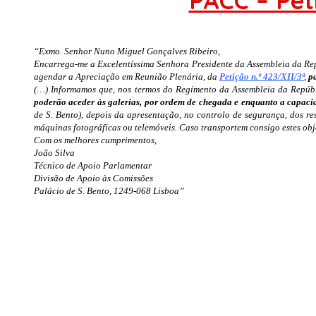
PACC – Pet
“Exmo. Senhor Nuno Miguel Gonçalves Ribeiro,
Encarrega-me a Excelentíssima Senhora Presidente da Assembleia da Repú
agendar a Apreciação em Reunião Plenária, da
Petição n.º 423/XII/3ª
,
p
(…) Informamos que, nos termos do Regimento da Assembleia da Repúbl
poderão aceder às galerias, por ordem de chegada e enquanto a capaci
de S. Bento), depois da apresentação, no controlo de segurança, dos re
máquinas fotográficas ou telemóveis. Caso transportem consigo estes obj
Com os melhores cumprimentos,
João Silva
Técnico de Apoio Parlamentar
Divisão de Apoio às Comissões
Palácio de S. Bento, 1249-068 Lisboa”