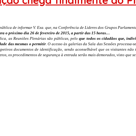
ição chega finalmente ao P
blica de informar V. Exa. que, na Conferência de Lideres dos Grupos Parlamentare
ara o próximo dia 26 de fevereiro de 2015, a partir das 15 horas…
ica, as Reuniões Plenárias são públicas, pelo
que todos os cidadãos que, indiv
dade das mesmas o permitir
. O acesso às galerias da Sala das Sessões processa-s
spetivos documentos de identificação, sendo aconselhável que os visitantes não
etos, os procedimentos de segurança à entrada serão mais demorados, visto que se