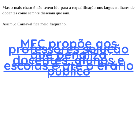
Mas o mais chato é não terem ido para a requalificação uns largos milhares de
docentes como sempre disseram que iam.
Assim, o Carnaval fica meio fraquinho.
MEC propõe aos
professores solução
que penaliza
docentes, alunos e
escolas e até o erário
público