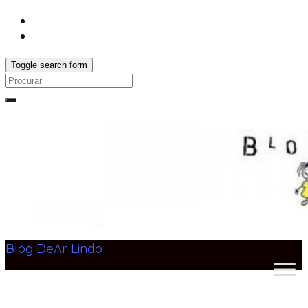
Toggle search form
Search
for:
Blog DeAr Lindo