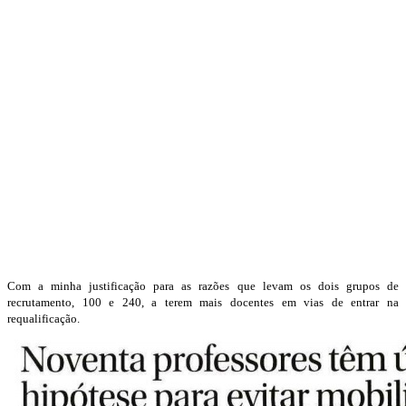
Com a minha justificação para as razões que levam os dois grupos de
recrutamento, 100 e 240, a terem mais docentes em vias de entrar na
requalificação.