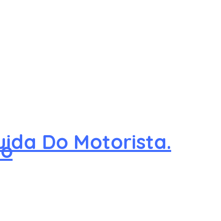
ida Do Motorista.
ho