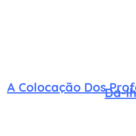
A Colocação Dos Prof
Dá-lh