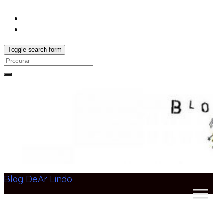
Toggle search form
Search
for:
Blog DeAr Lindo