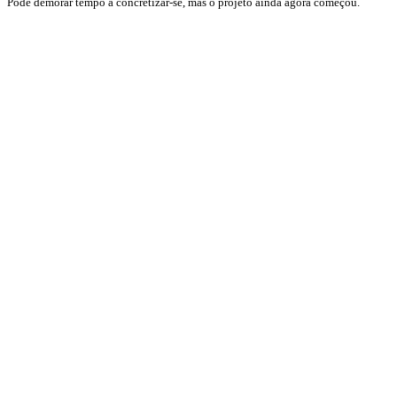
Pode demorar tempo a concretizar-se, mas o projeto ainda agora começou.