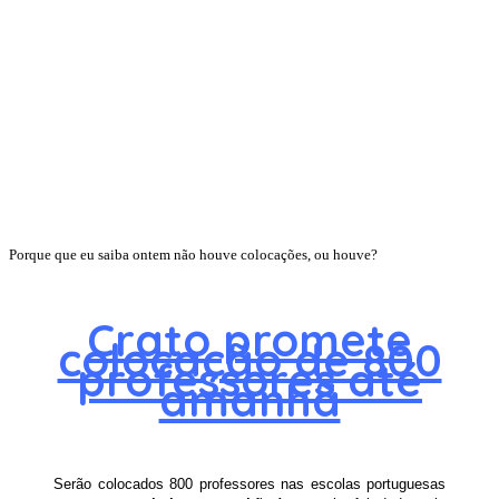
Porque que eu saiba ontem não houve colocações, ou houve?
Crato promete
colocação de 800
professores até
amanhã
Serão colocados 800 professores nas escolas portuguesas