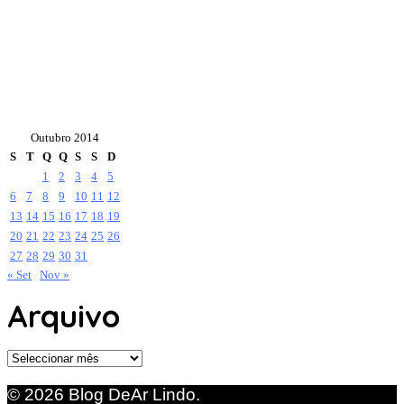
Outubro 2014
S
T
Q
Q
S
S
D
1
2
3
4
5
6
7
8
9
10
11
12
13
14
15
16
17
18
19
20
21
22
23
24
25
26
27
28
29
30
31
« Set
Nov »
Arquivo
Arquivo
© 2026 Blog DeAr Lindo.