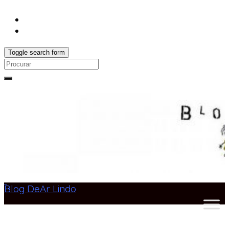
Toggle search form
Search
for:
Blog DeAr Lindo