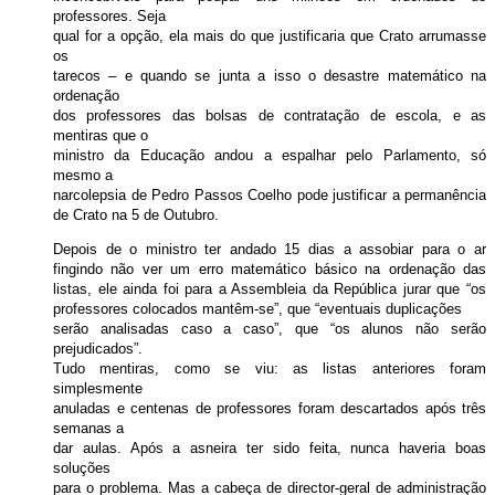
professores. Seja
qual for a opção, ela mais do que justificaria que Crato arrumasse
os
tarecos – e quando se junta a isso o desastre matemático na
ordenação
dos professores das bolsas de contratação de escola, e as
mentiras que o
ministro da Educação andou a espalhar pelo Parlamento, só
mesmo a
narcolepsia de Pedro Passos Coelho pode justificar a permanência
de Crato na 5 de Outubro.
Depois de o ministro ter andado 15 dias a assobiar para o ar
fingindo não ver um erro matemático básico na ordenação das
listas, ele ainda foi para a Assembleia da República jurar que “os
professores colocados mantêm-se”, que “eventuais duplicações
serão analisadas caso a caso”, que “os alunos não serão
prejudicados”.
Tudo mentiras, como se viu: as listas anteriores foram
simplesmente
anuladas e centenas de professores foram descartados após três
semanas a
dar aulas. Após a asneira ter sido feita, nunca haveria boas
soluções
para o problema. Mas a cabeça de director-geral de administração