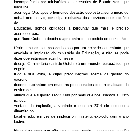
incompetência por ministérios e secretarias de Estado sem que
nada lhe
aconteça. Ora, após o homérico desastre que está a ser o início do
actual ano lectivo, por culpa exclusiva dos serviços do ministério
da
Educação, somos obrigados a perguntar que mais é preciso
acontecer para
que Nuno Crato se decida a apresentar o seu pedido de demissão.
Crato ficou em tempos conhecido por um colorido comentário que
envolvia a implosão do ministério da Educação, e não se pode
dizer que estivesse sozinho nesse
desejo. O ministério da 5 de Outubro é um monstro burocrático que
engole
tudo à sua volta, e cujas preocupações acerca da gestão do
exército
docente suplantam em muito as preocupações com a qualidade de
ensino dos
alunos que é suposto servir. Mas por mais que nos unamos a Crato
na sua
vontade de implosão, a verdade é que em 2014 ele colocou a
dinamite no
local errado: em vez de implodir o ministério, explodiu com o ano
lectivo.
Há muitos anos que não se via nada assim, e qualquer cidadão