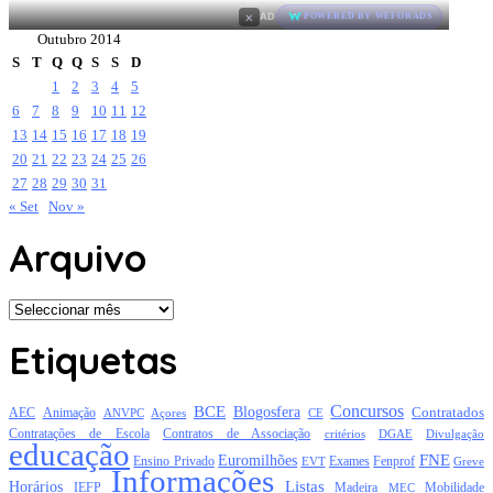
×
AD
POWERED BY WEFORADS
Outubro 2014
S
T
Q
Q
S
S
D
1
2
3
4
5
6
7
8
9
10
11
12
13
14
15
16
17
18
19
20
21
22
23
24
25
26
27
28
29
30
31
« Set
Nov »
Arquivo
Arquivo
Etiquetas
Concursos
BCE
Blogosfera
Contratados
AEC
Animação
Açores
CE
ANVPC
Contratações de Escola
Contratos de Associação
critérios
DGAE
Divulgação
educação
FNE
Euromilhões
Exames
Ensino Privado
EVT
Fenprof
Greve
Informações
Listas
Horários
Mobilidade
IEFP
Madeira
MEC