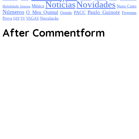
Notícias
Novidades
Música
Nuno Crato
Mobilidade Interna
Números
Paulo Guinote
O Meu Quintal
PACC
Opinião
Perguntas
Prova
Vinculação
TV
VAGAS
QZP
After Commentform