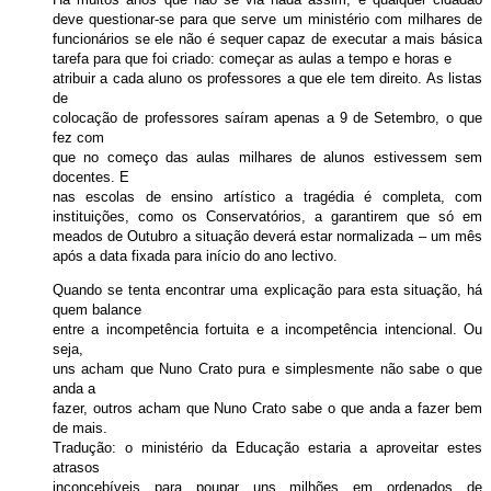
deve questionar-se para que serve um ministério com milhares de
funcionários se ele não é sequer capaz de executar a mais básica
tarefa para que foi criado: começar as aulas a tempo e horas e
atribuir a cada aluno os professores a que ele tem direito. As listas
de
colocação de professores saíram apenas a 9 de Setembro, o que
fez com
que no começo das aulas milhares de alunos estivessem sem
docentes. E
nas escolas de ensino artístico a tragédia é completa, com
instituições, como os Conservatórios, a garantirem que só em
meados de Outubro a situação deverá estar normalizada – um mês
após a data fixada para início do ano lectivo.
Quando se tenta encontrar uma explicação para esta situação, há
quem balance
entre a incompetência fortuita e a incompetência intencional. Ou
seja,
uns acham que Nuno Crato pura e simplesmente não sabe o que
anda a
fazer, outros acham que Nuno Crato sabe o que anda a fazer bem
de mais.
Tradução: o ministério da Educação estaria a aproveitar estes
atrasos
inconcebíveis para poupar uns milhões em ordenados de