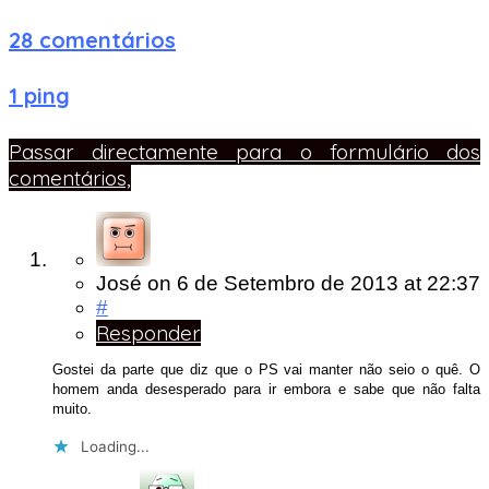
28 comentários
1 ping
Passar directamente para o formulário dos
comentários,
José
on
6 de Setembro de 2013
at 22:37
#
Responder
Gostei da parte que diz que o PS vai manter não seio o quê. O
homem anda desesperado para ir embora e sabe que não falta
muito.
Loading...