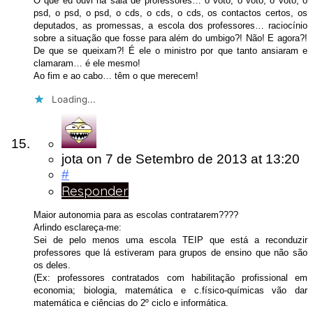
O que eu ouvi na sala de professores… o voto, o voto, o voto, o
psd, o psd, o psd, o cds, o cds, o cds, os contactos certos, os
deputados, as promessas, a escola dos professores… raciocínio
sobre a situação que fosse para além do umbigo?! Não! E agora?!
De que se queixam?! É ele o ministro por que tanto ansiaram e
clamaram… é ele mesmo!
Ao fim e ao cabo… têm o que merecem!
Loading...
jota
on
7 de Setembro de 2013
at 13:20
#
Responder
Maior autonomia para as escolas contratarem????
Arlindo esclareça-me:
Sei de pelo menos uma escola TEIP que está a reconduzir
professores que lá estiveram para grupos de ensino que não são
os deles.
(Ex: professores contratados com habilitação profissional em
economia; biologia, matemática e c.físico-químicas vão dar
matemática e ciências do 2º ciclo e informática.