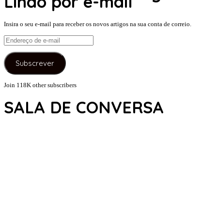
Lindo por e-mail
Insira o seu e-mail para receber os novos artigos na sua conta de correio.
Endereço
de
e-
Subscrever
mail
Join 118K other subscribers
SALA DE CONVERSA