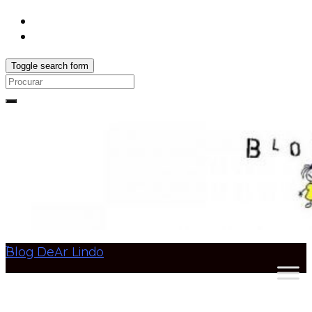
Toggle search form
Search
for:
Blog DeAr Lindo