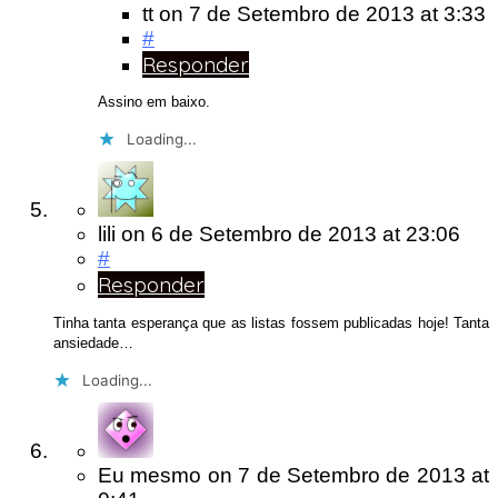
tt
on
7 de Setembro de 2013
at 3:33
#
Responder
Assino em baixo.
Loading...
lili
on
6 de Setembro de 2013
at 23:06
#
Responder
Tinha tanta esperança que as listas fossem publicadas hoje! Tanta
ansiedade…
Loading...
Eu mesmo
on
7 de Setembro de 2013
at