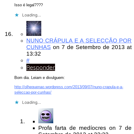
Isso é legal????
Loading...
NUNO CRÁPULA E A SELECÇÃO POR
CUNHAS
on
7 de Setembro de 2013
at
13:32
#
Responder
Bom dia. Leiam e divulguem:
http://olhequenao.wordpress.com/2013/09/07/nuno-crapula-e-a-
seleccao-por-cunhas/
Loading...
Profa farta de medíocres
on
7 de