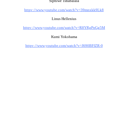
Siphiwe Tshabalala
httpv://www.youtube.com/watch?v=39mnxkk9Lk8
Linus Hellenius
httpv://www.youtube.com/watch?v=R8YRgPnGg5M
Kumi Yokohama
httpv://www.youtube.com/watch?v=J690BFfZR-0