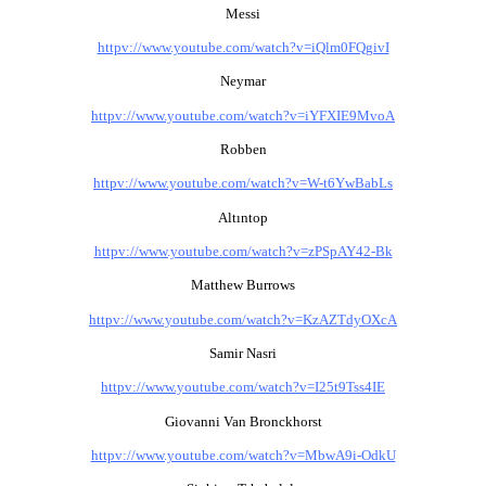
Messi
httpv://www.youtube.com/watch?v=iQlm0FQgivI
Neymar
httpv://www.youtube.com/watch?v=iYFXIE9MvoA
Robben
httpv://www.youtube.com/watch?v=W-t6YwBabLs
Altıntop
httpv://www.youtube.com/watch?v=zPSpAY42-Bk
Matthew Burrows
httpv://www.youtube.com/watch?v=KzAZTdyOXcA
Samir Nasri
httpv://www.youtube.com/watch?v=I25t9Tss4IE
Giovanni Van Bronckhorst
httpv://www.youtube.com/watch?v=MbwA9i-OdkU