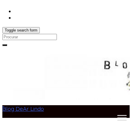
Toggle search form
Search
for:
Blog DeAr Lindo