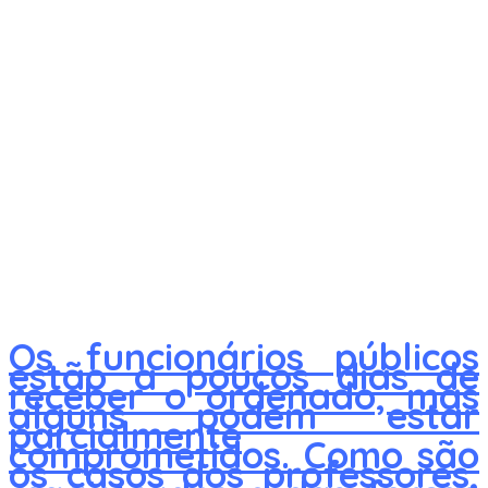
Os funcionários públicos
estão a poucos dias de
receber o ordenado, mas
alguns podem estar
parcialmente
comprometidos. Como são
os casos dos professores,