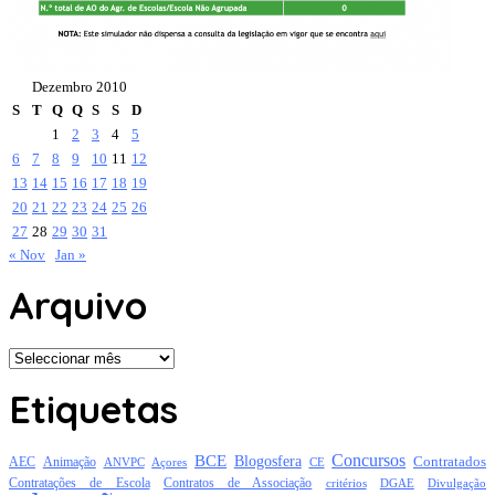
Dezembro 2010
S
T
Q
Q
S
S
D
1
2
3
4
5
6
7
8
9
10
11
12
13
14
15
16
17
18
19
20
21
22
23
24
25
26
27
28
29
30
31
« Nov
Jan »
Arquivo
Arquivo
Etiquetas
Concursos
BCE
Blogosfera
Contratados
AEC
Animação
Açores
CE
ANVPC
Contratações de Escola
Contratos de Associação
critérios
DGAE
Divulgação