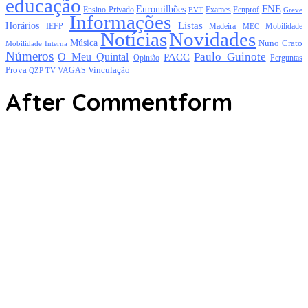
educação
FNE
Euromilhões
Exames
Ensino Privado
EVT
Fenprof
Greve
Informações
Listas
Horários
Mobilidade
IEFP
Madeira
MEC
Notícias
Novidades
Música
Nuno Crato
Mobilidade Interna
Números
Paulo Guinote
O Meu Quintal
PACC
Opinião
Perguntas
Prova
Vinculação
TV
VAGAS
QZP
After Commentform