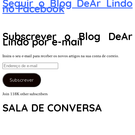
Seguir o Blog DeAr Lindo
no Facebook
Subscrever o Blog DeAr
Lindo por e-mail
Insira o seu e-mail para receber os novos artigos na sua conta de correio.
Endereço
de
e-
Subscrever
mail
Join 118K other subscribers
SALA DE CONVERSA