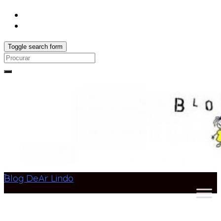
Toggle search form
Search
for:
Blog DeAr Lindo