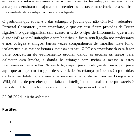
escrever, a contar e em muitos casos prioritário. As tecnologias não ensinam a
andar, mas ensinam ou ajudam a aprender as outras competências e a sentir a
necessidade de as adquirir. Tudo está ligado.
O problema que sobra é o das crianças e jovens que não têm PC – relembro:
Personal Computer -, nem smartfone, e que em casa ficam privados de “estar
ligados”, o que significa, sem acesso a todo o tipo de informação que a net
disponibiliza sem limitações e sem horários, e ficam sem ligação aos professores
e aos colegas e amigos, tantas vezes companheiros de trabalho. Este foi o
isolamento que mais sofreram e mais os atrasou. O PC e o smartfone devem fazer
parte obrigatória do equipamento escolar, dando às escolas os meios para
colmatar esta brecha, e dando às crianças sem meios o acesso a estes
instrumentos de trabalho. Na verdade, é aqui que a proibição doi mais, porque é
aqui que atinge o maior grau de severidade. As crianças pobres estão proibidas
de falar ao telefone, de enviar e receber emails, de recorrer ao Google e à
Wikipédia e de perceber que a falta de inteligência natural dos responsáveis é
mais difícil de entender e aceitar do que a inteligência artificial.
20-06-2024 | diário as beiras
Partilha: