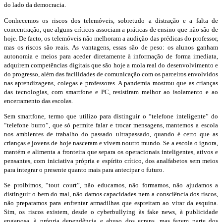
do lado da democracia.
Conhecemos os riscos dos telemóveis, sobretudo a distração e a falta de
concentração, que alguns críticos associam a práticas de ensino que não são de
hoje. De facto, os telemóveis não melhoram a audição das prédicas do professor,
mas os riscos são reais. As vantagens, essas são de peso: os alunos ganham
autonomia e meios para aceder diretamente à informação de forma imediata,
adquirem competências digitais que são hoje a mola real do desenvolvimento e
do progresso, além das facilidades de comunicação com os parceiros envolvidos
nas aprendizagens, colegas e professores. A pandemia mostrou que as crianças
das tecnologias, com smartfone e PC, resistiram melhor ao isolamento e ao
encerramento das escolas.
Sem smartfone, termo que utilizo para distinguir o “telefone inteligente” do
“telefone burro”, que só permite falar e trocar mensagens, mantemos a escola
nos ambientes de trabalho do passado ultrapassado, quando é certo que as
crianças e jovens de hoje nasceram e vivem noutro mundo. Se a escola o ignora,
mantém e alimenta a fronteira que separa os operacionais inteligentes, ativos e
pensantes, com iniciativa própria e espírito crítico, dos analfabetos sem meios
para integrar o presente quanto mais para antecipar o futuro.
Se proibimos, “tout court”, não educamos, não formamos, não ajudamos a
distinguir o bem do mal, não damos capacidades nem a consciência dos riscos,
não preparamos para enfrentar armadilhas que espreitam ao virar da esquina.
Sim, os riscos existem, desde o cyberbullying às fake news, à publicidade
enganosa, à própria dependência e abuso dos ecrans, mas fazem parte dos