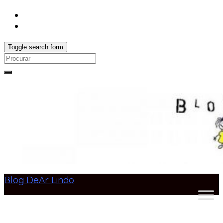
Toggle search form
Search
for:
Blog DeAr Lindo