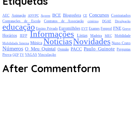
Etiquetas
Concursos
BCE
Blogosfera
Contratados
AEC
Animação
Açores
CE
ANVPC
Contratações de Escola
Contratos de Associação
critérios
DGAE
Divulgação
educação
FNE
Euromilhões
Exames
Ensino Privado
EVT
Fenprof
Greve
Informações
Listas
Horários
Mobilidade
IEFP
Madeira
MEC
Notícias
Novidades
Música
Nuno Crato
Mobilidade Interna
Números
Paulo Guinote
O Meu Quintal
PACC
Opinião
Perguntas
Prova
Vinculação
TV
VAGAS
QZP
After Commentform