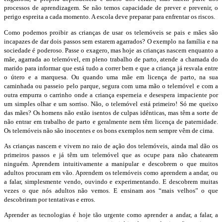
processos de aprendizagem. Se não temos capacidade de prever e prevenir, o
perigo espreita a cada momento. A escola deve preparar para enfrentar os riscos.
Como podemos proibir as crianças de usar os telemóveis se pais e mães são
incapazes de dar dois passos sem estarem agarrados? O exemplo na família e na
sociedade é poderoso. Passe o exagero, mas hoje as crianças nascem enquanto a
mãe, agarrada ao telemóvel, em pleno trabalho de parto, atende a chamada do
marido para informar que está tudo a correr bem e que a criança já resvala entre
o útero e a marquesa. Ou quando uma mãe em licença de parto, na sua
caminhada ou passeio pelo parque, segura com uma mão o telemóvel e com a
outra empurra o carrinho onde a criança esperneia e desespera impaciente por
um simples olhar e um sorriso. Não, o telemóvel está primeiro! Só me queixo
das mães? Os homens não estão isentos de culpas idênticas, mas têm a sorte de
não entrar em trabalho de parto e geralmente nem têm licença de paternidade.
Os telemóveis não são inocentes e os bons exemplos nem sempre vêm de cima.
As crianças nascem e vivem no raio de ação dos telemóveis, ainda mal dão os
primeiros passos e já têm um telemóvel que as ocupe para não chatearem
ninguém. Aprendem intuitivamente a manipular e descobrem o que muitos
adultos procuram em vão. Aprendem os telemóveis como aprendem a andar, ou
a falar, simplesmente vendo, ouvindo e experimentando. E descobrem muitas
vezes o que nós adultos não vemos. E ensinam aos “mais velhos” o que
descobriram por tentativas e erros.
Aprender as tecnologias é hoje tão urgente como aprender a andar, a falar, a