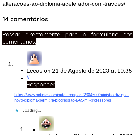
alteracoes-ao-diploma-acelerador-com-travoes/
14 comentários
Passar directamente para o formulário dos
comentários,
Lecas
on
21 de Agosto de 2023
at 19:35
#
Responder
https://www.noticiasaominuto.com/pais/2384500/ministro-diz-que-
novo-diploma-permitira-progressao-a-65-mil-professores
Loading...