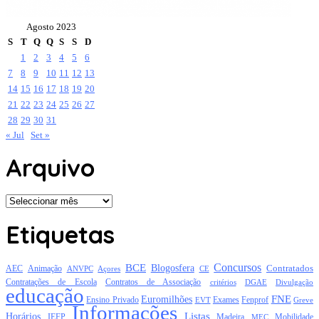
Agosto 2023
S
T
Q
Q
S
S
D
1
2
3
4
5
6
7
8
9
10
11
12
13
14
15
16
17
18
19
20
21
22
23
24
25
26
27
28
29
30
31
« Jul
Set »
Arquivo
Arquivo
Etiquetas
Concursos
BCE
Blogosfera
Contratados
AEC
Animação
Açores
CE
ANVPC
Contratações de Escola
Contratos de Associação
critérios
DGAE
Divulgação
educação
FNE
Euromilhões
Exames
Ensino Privado
EVT
Fenprof
Greve
Informações
Listas
Horários
Mobilidade
IEFP
Madeira
MEC