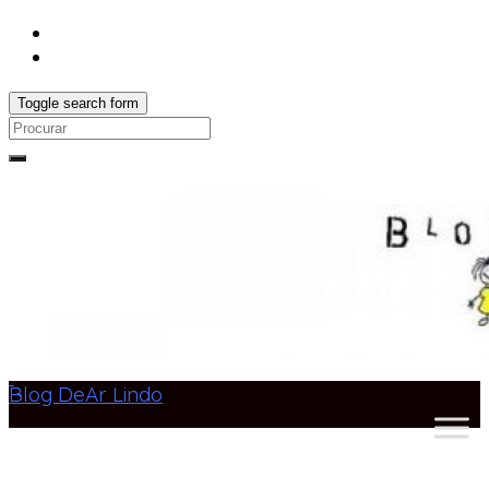
Toggle search form
Search
for:
Blog DeAr Lindo