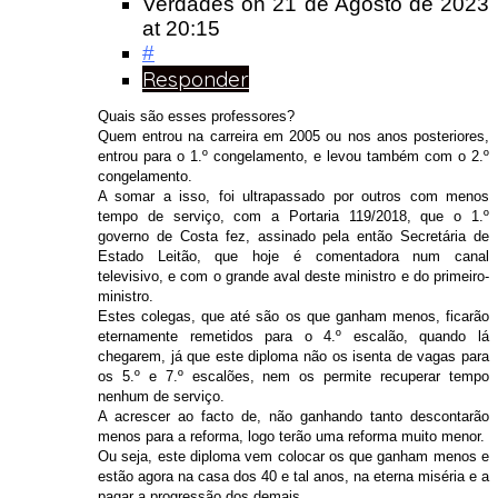
Verdades
on
21 de Agosto de 2023
at 20:15
#
Responder
Quais são esses professores?
Quem entrou na carreira em 2005 ou nos anos posteriores,
entrou para o 1.º congelamento, e levou também com o 2.º
congelamento.
A somar a isso, foi ultrapassado por outros com menos
tempo de serviço, com a Portaria 119/2018, que o 1.º
governo de Costa fez, assinado pela então Secretária de
Estado Leitão, que hoje é comentadora num canal
televisivo, e com o grande aval deste ministro e do primeiro-
ministro.
Estes colegas, que até são os que ganham menos, ficarão
eternamente remetidos para o 4.º escalão, quando lá
chegarem, já que este diploma não os isenta de vagas para
os 5.º e 7.º escalões, nem os permite recuperar tempo
nenhum de serviço.
A acrescer ao facto de, não ganhando tanto descontarão
menos para a reforma, logo terão uma reforma muito menor.
Ou seja, este diploma vem colocar os que ganham menos e
estão agora na casa dos 40 e tal anos, na eterna miséria e a
pagar a progressão dos demais.