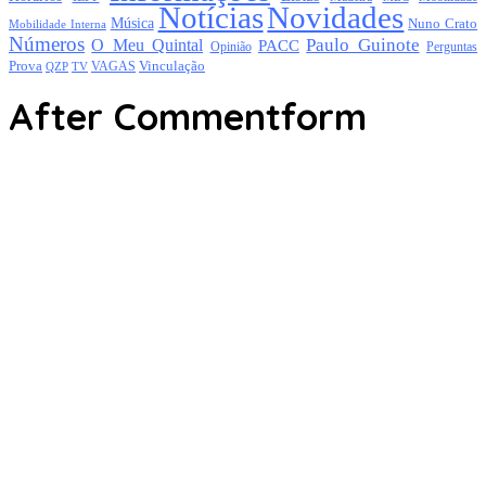
Notícias
Novidades
Música
Nuno Crato
Mobilidade Interna
Números
Paulo Guinote
O Meu Quintal
PACC
Opinião
Perguntas
Prova
Vinculação
TV
VAGAS
QZP
After Commentform