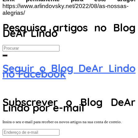
https://www.arlindovsky.net/2022/08/as-nossas-
alegrias/
Pesquisa artigos no Blog
DeAr Lindo
Search
for:
Seguir o Blog DeAr Lindo
no Facebook
Subscrever o Blog DeAr
Lindo por e-mail
Insira o seu e-mail para receber os novos artigos na sua conta de correio.
Endereço
de