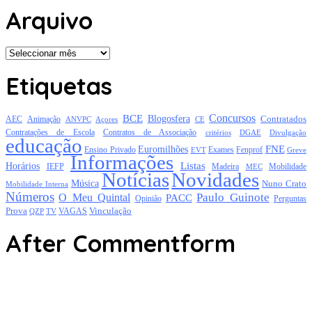
Arquivo
Arquivo
Etiquetas
Concursos
BCE
Blogosfera
Contratados
AEC
Animação
Açores
CE
ANVPC
Contratações de Escola
Contratos de Associação
critérios
DGAE
Divulgação
educação
FNE
Euromilhões
Exames
Ensino Privado
EVT
Fenprof
Greve
Informações
Listas
Horários
Mobilidade
IEFP
Madeira
MEC
Notícias
Novidades
Música
Nuno Crato
Mobilidade Interna
Números
Paulo Guinote
O Meu Quintal
PACC
Opinião
Perguntas
Prova
Vinculação
TV
VAGAS
QZP
After Commentform