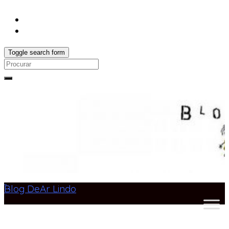
Toggle search form
Search
for:
Blog DeAr Lindo