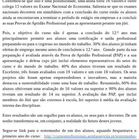
Confirmou-se que isso é uma possibilidade, uma aluna tirou 16 valores e outro
colega 15 valores no Exame Nacional de Economia. Salienta-se que os exames
nacionais decorrem em simultâneo com a conclusão do curso então os alunos
ainda se encontravam a terminar o período de estágio em empresas e a concluir
as suas Provas de Aptidão Profissional para as apresentarem perante um júri.
Pois, o objetivo do curso não é apenas a conclusão do 12.º ano mas
principalmente permitir aos alunos uma certificação e saída profissional
preparando-os para o ingresso no mundo do trabalho. 30% dos alunos já tinham
ofertas de emprego mesmo antes de concluírem o 12.º ano. Grande parte da sua
preparação é avaliada através da Prova de Aptidão Profissional (PAP) e a sua
apresentação e defesa cujo júri inclui elementos representativos do setor do
curso e do mundo de trabalho. 40% dos alunos tiveram um resultado de
Excelente, três foram avaliados com 19 valores e um com 18 valores. Os seus
projetos não foram apenas empreendedores e inovadores, mas a maioria
destacou a sustentabilidade como uma base de trabalho. Resumindo, 60% dos
alunos obtiveram uma avaliação de 16 valores ou superior e 90% dos alunos
tiveram um resultado de 14 ou superior. A avaliação das PAP, que inclui
membros do Júri que são externos à escola, foi superior à média da avaliação
interna das disciplinas.
Estes resultados são um orgulho para os alunos, os seus pais e docentes. De um
sonho transformou-se, em conjunto, a realidade do futuro destes jovens.
Segue-se link para o testemunho de um dos alunos, aquando frequentava o
primeiro ano do curso:
http://cursosprofissionais.aemlaranjeira.pt/testemunho-