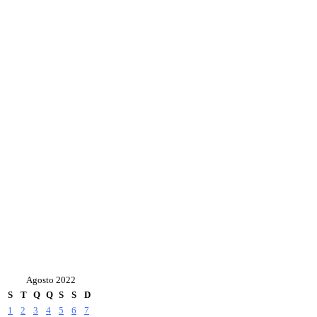
Agosto 2022
S
T
Q
Q
S
S
D
1
2
3
4
5
6
7