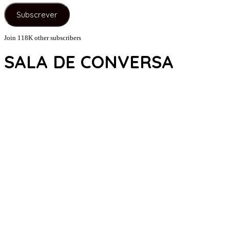
e-
Subscrever
mail
Join 118K other subscribers
SALA DE CONVERSA