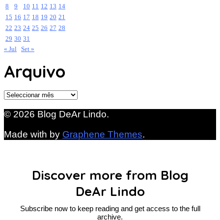
8
9
10
11
12
13
14
15
16
17
18
19
20
21
22
23
24
25
26
27
28
29
30
31
« Jul
Set »
Arquivo
Arquivo
© 2026 Blog DeAr Lindo.
Made with
by
Graphene Themes
.
Discover more from Blog
DeAr Lindo
Subscribe now to keep reading and get access to the full
archive.