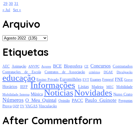
29
30
31
« Jul
Set »
Arquivo
Arquivo
Etiquetas
Concursos
BCE
Blogosfera
Contratados
AEC
Animação
Açores
CE
ANVPC
Contratações de Escola
Contratos de Associação
critérios
DGAE
Divulgação
educação
FNE
Euromilhões
Exames
Ensino Privado
EVT
Fenprof
Greve
Informações
Listas
Horários
Mobilidade
IEFP
Madeira
MEC
Notícias
Novidades
Música
Nuno Crato
Mobilidade Interna
Números
Paulo Guinote
O Meu Quintal
PACC
Opinião
Perguntas
Prova
Vinculação
TV
VAGAS
QZP
After Commentform