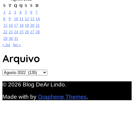
S
T
Q
Q
S
S
D
1
2
3
4
5
6
7
8
9
10
11
12
13
14
15
16
17
18
19
20
21
22
23
24
25
26
27
28
29
30
31
« Jul
Set »
Arquivo
Arquivo
© 2026 Blog DeAr Lindo.
Made with
by
Graphene Themes
.