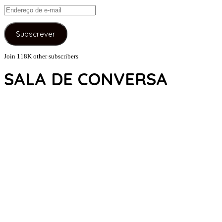
Endereço
de
e-
Subscrever
mail
Join 118K other subscribers
SALA DE CONVERSA