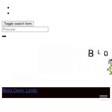
Toggle search form
Search
for:
Blog DeAr Lindo