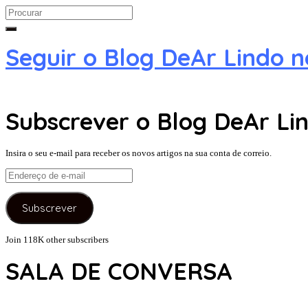
Search
for:
Seguir o Blog DeAr Lindo 
Subscrever o Blog DeAr Lin
Insira o seu e-mail para receber os novos artigos na sua conta de correio.
Endereço
de
e-
Subscrever
mail
Join 118K other subscribers
SALA DE CONVERSA