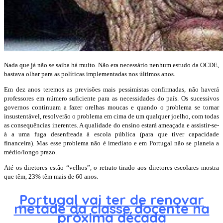
Nada que já não se saiba há muito. Não era necessário nenhum estudo da OCDE,
bastava olhar para as políticas implementadas nos últimos anos.
Em dez anos teremos as previsões mais pessimistas confirmadas, não haverá
professores em número suficiente para as necessidades do país. Os sucessivos
governos continuam a fazer orelhas moucas e quando o problema se tornar
insustentável, resolverão o problema em cima de um qualquer joelho, com todas
as consequências inerentes. A qualidade do ensino estará ameaçada e assistir-se-
à a uma fuga desenfreada à escola pública (para que tiver capacidade
financeira). Mas esse problema não é imediato e em Portugal não se planeia a
médio/longo prazo.
Até os diretores estão “velhos”, o retrato tirado aos diretores escolares mostra
que têm, 23% têm mais de 60 anos.
Portugal vai ter de renovar
metade da classe docente na
próxima década