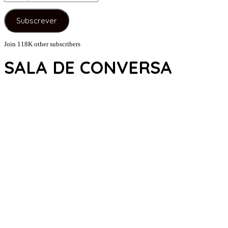
de
e-
Subscrever
mail
Join 118K other subscribers
SALA DE CONVERSA