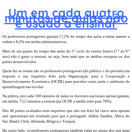
Um em cada quatro
minutos de aulas não
é usado a ensinar
Os professores portugueses gastam 17,2% do tempo das aulas a tentar manter a
ordem e 8,2% em tarefas administrativas.
Mais de um quarto do tempo das aulas do 3.º ciclo do ensino básico (7.º ao 9.º
ano) não é gasto a ensinar, ou seja, bem mais que as médias europeia ou dos
países desenvolvidos.
Quem faz as contas são os professores portugueses (do público e do privado) em
resposta a um inquérito feito pela Organização para a Cooperação e
Desenvolvimento Económico (OCDE) para perceber como anda o ambiente de
aprendizagem nas escolas.
Na prática, por cada 100 minutos de aulas os docentes nacionais apenas gastam,
em média, 73,5 minutos a ensinar (na OCDE a média sobe para 78%).
Dos 48 países avaliados num inquérito que não era feito há cinco anos apenas
sete apresentam um resultado pior que o português: Arábia Saudita, África do
Sul, Brasil, Chile, Holanda, Bélgica e Turquia.
Do outro lado, os professores portugueses também estão no grupo dos que mais