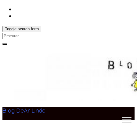
Toggle search form
Search
for:
Blog DeAr Lindo