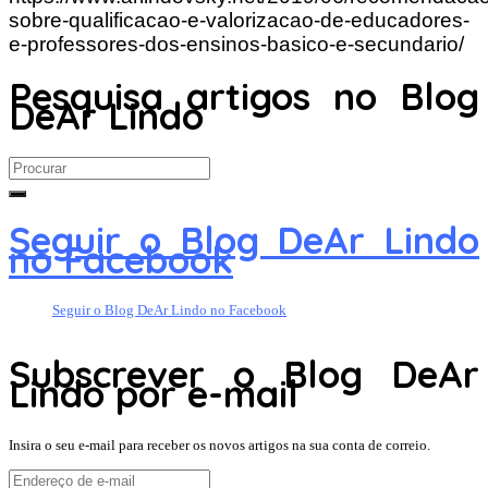
sobre-qualificacao-e-valorizacao-de-educadores-
e-professores-dos-ensinos-basico-e-secundario/
Pesquisa artigos no Blog
DeAr Lindo
Search
for:
Seguir o Blog DeAr Lindo
no Facebook
Seguir o Blog DeAr Lindo no Facebook
Subscrever o Blog DeAr
Lindo por e-mail
Insira o seu e-mail para receber os novos artigos na sua conta de correio.
Endereço