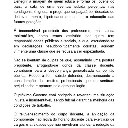
Denegrir a imagem de quem educa e forma os jovens do
país, à cata de uma eventual subida percentual nas
sondagens, é ignorar o preço que se pagará por décadas de
desinvestimento, hipotecando-se, assim, a educação das
futuras gerações.
É inconcebível prescindir dos professores, mais ainda
maltratá-los, como temos assistido por quem tem
responsabilidades públicas e sociais, e que, escudando-se
em declarações pseudopoliticamente corretas, agridem
vilmente uma classe que se recusa a ser espezinhada.
Não se isentam de culpas os que, assumindo uma postura
prepotente, arrogando-se donos da classe docente,
contribuem para a desconfiança generalizada da opinião
pública. Pouco a têm sabido defender, desmerecendo a
consideração dos muitos profissionais que se sentiram
prejudicados e optaram pela desvinculação.
O próximo Governo está obrigado a reverter uma situação
injusta e insustentável, sendo fulcral garantir a melhoria das
condições de trabalho.
O rejuvenescimento do corpo docente, a aplicação da
componente não letiva do horário docente para exercício de
cargos e atividades que não envolvam alunos, a redução da