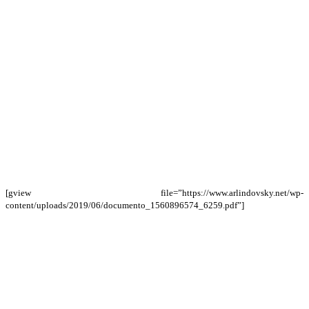
[gview file=”https://www.arlindovsky.net/wp-
content/uploads/2019/06/documento_1560896574_6259.pdf”]