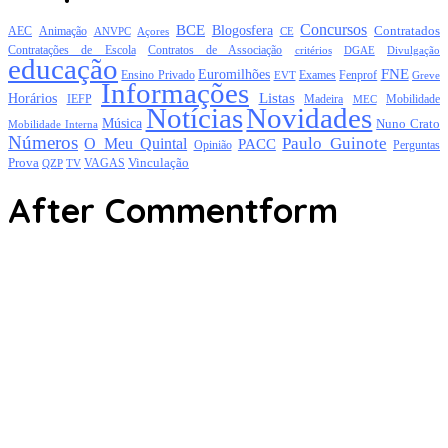
Concursos
BCE
Blogosfera
Contratados
AEC
Animação
Açores
CE
ANVPC
Contratações de Escola
Contratos de Associação
critérios
DGAE
Divulgação
educação
FNE
Euromilhões
Exames
Ensino Privado
EVT
Fenprof
Greve
Informações
Listas
Horários
Mobilidade
IEFP
Madeira
MEC
Notícias
Novidades
Música
Nuno Crato
Mobilidade Interna
Números
Paulo Guinote
O Meu Quintal
PACC
Opinião
Perguntas
Prova
Vinculação
TV
VAGAS
QZP
After Commentform