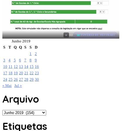
×
AD
POWERED BY WEFORADS
Junho 2019
S
T
Q
Q
S
S
D
1
2
3
4
5
6
7
8
9
10
11
12
13
14
15
16
17
18
19
20
21
22
23
24
25
26
27
28
29
30
« Mai
Jul »
Arquivo
Arquivo
Etiquetas