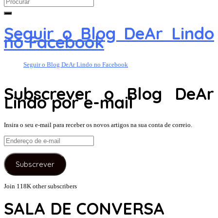
Search
for:
Seguir o Blog DeAr Lindo
no Facebook
Seguir o Blog DeAr Lindo no Facebook
Subscrever o Blog DeAr
Lindo por e-mail
Insira o seu e-mail para receber os novos artigos na sua conta de correio.
Endereço
de
e-
Subscrever
mail
Join 118K other subscribers
SALA DE CONVERSA