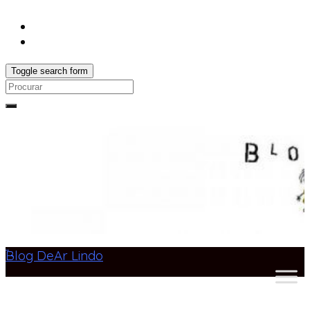
Toggle search form
Search
for:
Blog DeAr Lindo