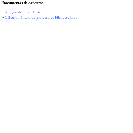
Documentos de concurso
•
Seleção de candidatos
•
Cálculo número de professores bibliotecários