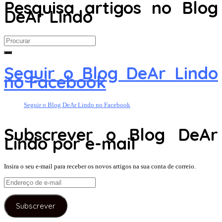
Pesquisa artigos no Blog
DeAr Lindo
Search
for:
Seguir o Blog DeAr Lindo
no Facebook
Seguir o Blog DeAr Lindo no Facebook
Subscrever o Blog DeAr
Lindo por e-mail
Insira o seu e-mail para receber os novos artigos na sua conta de correio.
Endereço
de
e-
Subscrever
mail