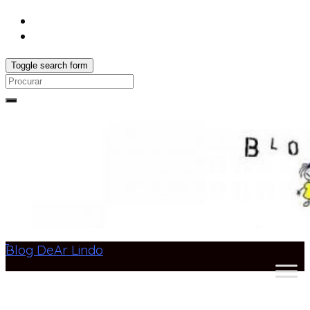
Toggle search form
Search
for:
Blog DeAr Lindo