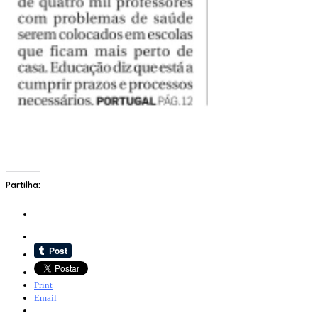
Partilha:
Print
Email