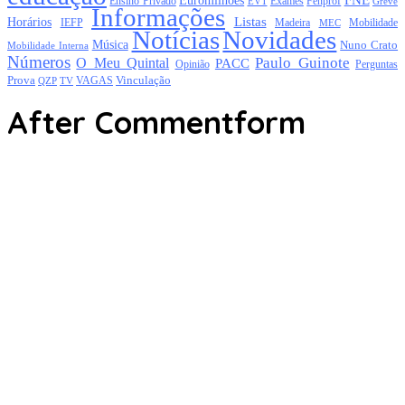
Euromilhões
Exames
Ensino Privado
EVT
Fenprof
Greve
Informações
Listas
Horários
Mobilidade
IEFP
Madeira
MEC
Notícias
Novidades
Música
Nuno Crato
Mobilidade Interna
Números
Paulo Guinote
O Meu Quintal
PACC
Opinião
Perguntas
Prova
Vinculação
TV
VAGAS
QZP
After Commentform