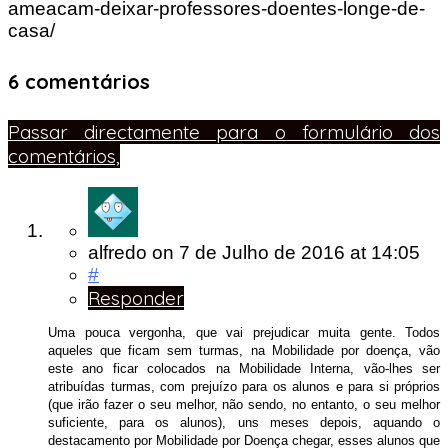
ameacam-deixar-professores-doentes-longe-de-
casa/
6 comentários
Passar directamente para o formulário dos
comentários,
alfredo
on
7 de Julho de 2016
at 14:05
#
Responder
Uma pouca vergonha, que vai prejudicar muita gente. Todos
aqueles que ficam sem turmas, na Mobilidade por doença, vão
este ano ficar colocados na Mobilidade Interna, vão-lhes ser
atribuídas turmas, com prejuízo para os alunos e para si próprios
(que irão fazer o seu melhor, não sendo, no entanto, o seu melhor
suficiente, para os alunos), uns meses depois, aquando o
destacamento por Mobilidade por Doença chegar, esses alunos que