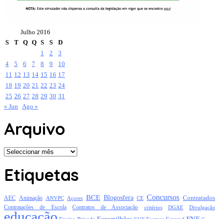
Julho 2016
S
T
Q
Q
S
S
D
1
2
3
4
5
6
7
8
9
10
11
12
13
14
15
16
17
18
19
20
21
22
23
24
25
26
27
28
29
30
31
« Jun
Ago »
Arquivo
Arquivo
Etiquetas
Concursos
BCE
Blogosfera
Contratados
AEC
Animação
Açores
CE
ANVPC
Contratações de Escola
Contratos de Associação
critérios
DGAE
Divulgação
educação
FNE