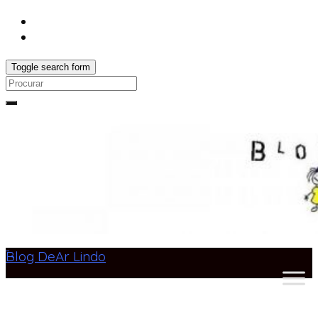
Toggle search form
Search
for:
Blog DeAr Lindo