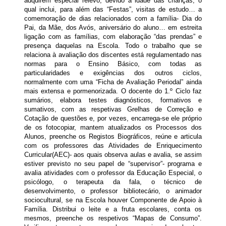
adquirem especial relevo, devido à idade das crianças, o
qual inclui, para além das “Festas”, visitas de estudo… a
comemoração de dias relacionados com a família- Dia do
Pai, da Mãe, dos Avós, aniversário do aluno… em estreita
ligação com as famílias, com elaboração “das prendas” e
presença daquelas na Escola. Todo o trabalho que se
relaciona
à avaliação
dos discentes está regulamentado
nas
normas para o Ensino Básico
, com todas as
particularidades e exigências dos outros ciclos,
normalmente com uma “Ficha de Avaliação Periodal” ainda
mais extensa e pormenorizada. O docente do 1.º Ciclo faz
sumários, elabora testes diagnósticos, formativos e
sumativos, com as respetivas Grelhas de Correção e
Cotação de questões e, por vezes, encarrega-se ele próprio
de os fotocopiar, mantem atualizados os Processos dos
Alunos, preenche os Registos Biográficos, reúne e articula
com os professores das Atividades de Enriquecimento
Curricular(AEC)- aos quais observa aulas e avalia, se assim
estiver previsto no seu papel de “supervisor”- programa e
avalia atividades com o professor da Educação Especial, o
psicólogo, o terapeuta da fala, o técnico de
desenvolvimento, o professor bibliotecário, o animador
sociocultural, se na Escola houver Componente de Apoio à
Família. Distribui o leite e a fruta escolares, conta os
mesmos, preenche os respetivos “Mapas de Consumo”.