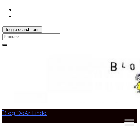
Toggle search form
Search
for:
Blog DeAr Lindo