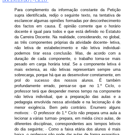
DOCENTES DO 1.º CICLO”
Para complemento da informação constante da Petição
supra identificada, redijo o seguinte texto, na tentativa de
esclarecer algumas opiniões formadas por desconhecimento
dos factos em causa. É opinião corrente que o horário
docente é igual para todos e que está definido no Estatuto
da Carreira Docente. Na realidade, considerando, no global,
as três componentes próprias da atividade docente-
letiva,
não letiva de estabelecimento e não letiva individual-
podemos tirar essa conclusão. Mas, de acordo com a
duração de cada componente, o trabalho torna-se mais
pesado em carga horária total. Se a componente letiva é
mais extensa, as não letivas representam sempre uma
sobrecarga, porque há que as desenvolver corretamente, em
prol do sucesso dos nossos alunos. É também
profundamente errado, pensar-se que no 1.º Ciclo, o
professor terá que despender menos tempo na componente
não letiva individual, que a preparação das aulas e a
pedagogia envolvida nessa atividade e na lecionação é de
menor exigência.
Bem pelo contrário
. Enumero alguns
motivos: · O professor do 1.º Ciclo não prepara uma aula a
lecionar a várias turmas- prepara, em média cinco aulas, de
diferentes disciplinas
, correspondentes aos tempos letivos
do dia seguinte; · Como a faixa etária dos alunos é mais
baixa, o professor não pode dar aulas de forma expositiva,