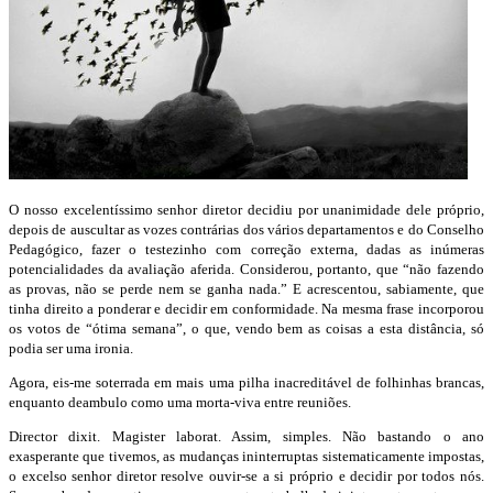
O nosso excelentíssimo senhor diretor decidiu por unanimidade dele próprio,
depois de auscultar as vozes contrárias dos vários departamentos e do Conselho
Pedagógico, fazer o testezinho com correção externa, dadas as inúmeras
potencialidades da avaliação aferida. Considerou, portanto, que “não fazendo
as provas, não se perde nem se ganha nada.” E acrescentou, sabiamente, que
tinha direito a ponderar e decidir em conformidade. Na mesma frase incorporou
os votos de “ótima semana”, o que, vendo bem as coisas a esta distância, só
podia ser uma ironia.
Agora, eis-me soterrada em mais uma pilha inacreditável de folhinhas brancas,
enquanto deambulo como uma morta-viva entre reuniões.
Director dixit. Magister laborat. Assim, simples. Não bastando o ano
exasperante que tivemos, as mudanças ininterruptas sistematicamente impostas,
o excelso senhor diretor resolve ouvir-se a si próprio e decidir por todos nós.