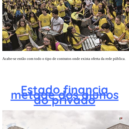
Acabe-se então com todo o tipo de contratos onde exista oferta da rede pública.
Estado financia
metade dos alunos
do privado