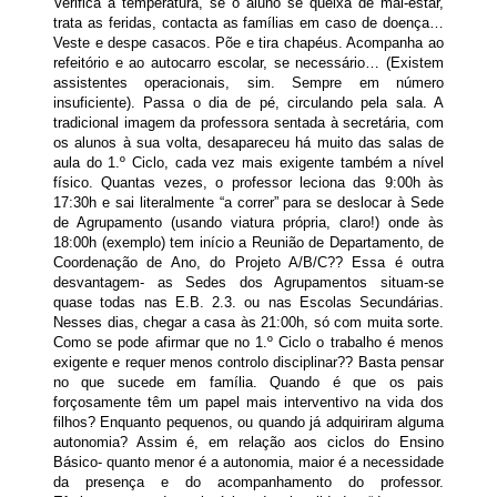
Verifica a temperatura, se o aluno se queixa de mal-estar,
trata as feridas, contacta as famílias em caso de doença…
Veste e despe casacos. Põe e tira chapéus. Acompanha ao
refeitório e ao autocarro escolar, se necessário… (Existem
assistentes operacionais, sim. Sempre em número
insuficiente). Passa o dia de pé, circulando pela sala. A
tradicional imagem da professora sentada à secretária, com
os alunos à sua volta, desapareceu há muito das salas de
aula do 1.º Ciclo, cada vez mais exigente também a nível
físico. Quantas vezes, o professor leciona das 9:00h às
17:30h e sai literalmente “a correr” para se deslocar à Sede
de Agrupamento (usando viatura própria, claro!) onde às
18:00h (exemplo) tem início a Reunião de Departamento, de
Coordenação de Ano, do Projeto A/B/C?? Essa é outra
desvantagem- as Sedes dos Agrupamentos situam-se
quase todas nas E.B. 2.3. ou nas Escolas Secundárias.
Nesses dias, chegar a casa às 21:00h, só com muita sorte.
Como se pode afirmar que no 1.º Ciclo o trabalho é menos
exigente e requer menos controlo disciplinar??
Basta pensar
no que sucede em família. Quando é que os pais
forçosamente têm um papel mais interventivo na vida dos
filhos? Enquanto pequenos, ou quando já adquiriram alguma
autonomia? Assim é, em relação aos ciclos do Ensino
Básico- quanto
menor
é a autonomia,
maior
é a necessidade
da presença e do acompanhamento do professor.