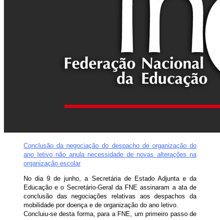
Conclusão da negociação do despacho de organização do
ano letivo não anula necessidade de novas alterações na
organização escolar
No dia 9 de junho, a Secretária de Estado Adjunta e da
Educação e o Secretário-Geral da FNE assinaram a ata de
conclusão das negociações relativas aos despachos da
mobilidade por doença e de organização do ano letivo.
Concluiu-se desta forma, para a FNE, um primeiro passo de