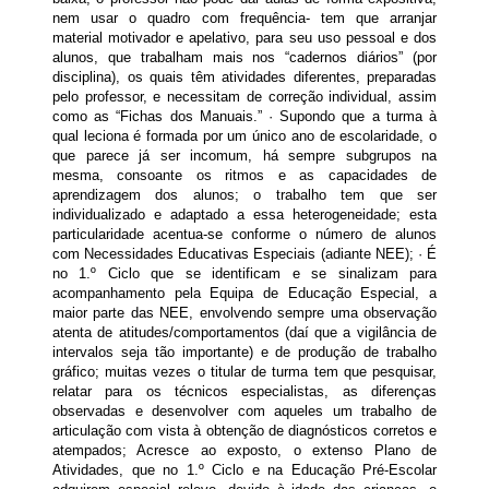
nem usar o quadro com frequência- tem que arranjar
material motivador e apelativo, para seu uso pessoal e dos
alunos, que trabalham mais nos “cadernos diários” (por
disciplina), os quais têm atividades diferentes, preparadas
pelo professor, e necessitam
de correção individual
, assim
como as “Fichas dos Manuais.” · Supondo que a turma à
qual leciona é formada por um único ano de escolaridade, o
que parece já ser incomum,
há sempre subgrupos
na
mesma, consoante os ritmos e as capacidades de
aprendizagem dos alunos; o trabalho tem que ser
individualizado e adaptado
a essa heterogeneidade; esta
particularidade acentua-se conforme o número de alunos
com Necessidades Educativas Especiais (adiante NEE); · É
no 1.º Ciclo que se identificam e se sinalizam para
acompanhamento pela Equipa de Educação Especial, a
maior parte das NEE, envolvendo sempre uma
observação
atenta
de atitudes/comportamentos (daí que a vigilância de
intervalos seja tão importante) e de produção de trabalho
gráfico; muitas vezes o titular de turma tem que
pesquisar,
relatar
para os técnicos especialistas, as diferenças
observadas e desenvolver com aqueles
um trabalho de
articulação
com vista à obtenção de diagnósticos corretos e
atempados; Acresce ao exposto, o extenso Plano de
Atividades, que no 1.º Ciclo e na Educação Pré-Escolar