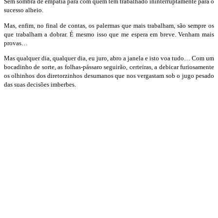
Sem sombra de empatia para com quem tem trabalhado ininterruptamente para o
sucesso alheio.
Mas, enfim, no final de contas, os palermas que mais trabalham, são sempre os
que trabalham a dobrar. É mesmo isso que me espera em breve. Venham mais
provas…
Mas qualquer dia, qualquer dia, eu juro, abro a janela e isto voa tudo… Com um
bocadinho de sorte, as folhas-pássaro seguirão, certeiras, a debicar furiosamente
os olhinhos dos diretorzinhos desumanos que nos vergastam sob o jugo pesado
das suas decisões imberbes.