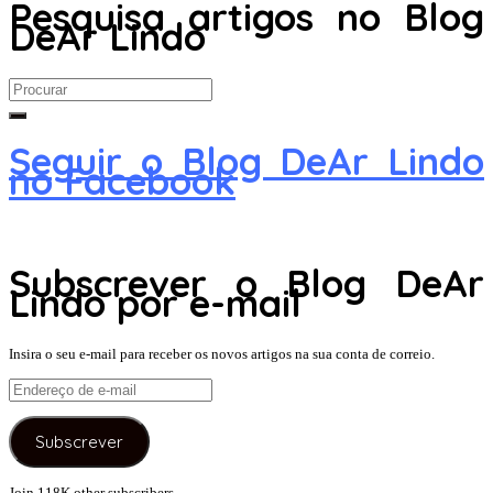
Pesquisa artigos no Blog
DeAr Lindo
Search
for:
Seguir o Blog DeAr Lindo
no Facebook
Subscrever o Blog DeAr
Lindo por e-mail
Insira o seu e-mail para receber os novos artigos na sua conta de correio.
Endereço
de
e-
Subscrever
mail
Join 118K other subscribers