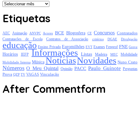
Arquivo
Etiquetas
Concursos
BCE
Blogosfera
Contratados
AEC
Animação
Açores
CE
ANVPC
Contratações de Escola
Contratos de Associação
critérios
DGAE
Divulgação
educação
FNE
Euromilhões
Exames
Ensino Privado
EVT
Fenprof
Greve
Informações
Listas
Horários
Mobilidade
IEFP
Madeira
MEC
Notícias
Novidades
Música
Nuno Crato
Mobilidade Interna
Números
Paulo Guinote
O Meu Quintal
PACC
Opinião
Perguntas
Prova
Vinculação
TV
VAGAS
QZP
After Commentform