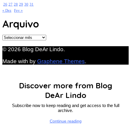
26
27
28
29
30
31
« Dez
Fev »
Arquivo
Arquivo
© 2026 Blog DeAr Lindo.
Made with
by
Graphene Themes
.
Discover more from Blog
DeAr Lindo
Subscribe now to keep reading and get access to the full
archive.
Continue reading