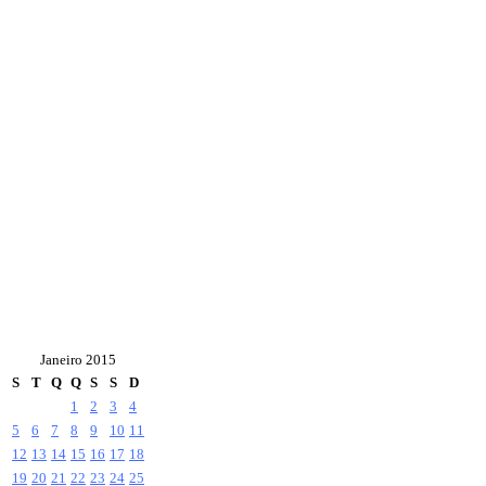
Janeiro 2015
S
T
Q
Q
S
S
D
1
2
3
4
5
6
7
8
9
10
11
12
13
14
15
16
17
18
19
20
21
22
23
24
25