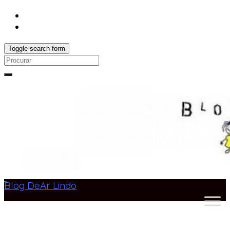
Toggle search form
Search
for:
Blog DeAr Lindo