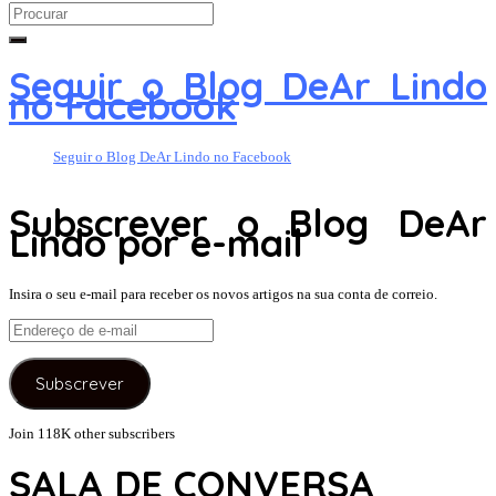
Search
for:
Seguir o Blog DeAr Lindo
no Facebook
Seguir o Blog DeAr Lindo no Facebook
Subscrever o Blog DeAr
Lindo por e-mail
Insira o seu e-mail para receber os novos artigos na sua conta de correio.
Endereço
de
e-
Subscrever
mail
Join 118K other subscribers
SALA DE CONVERSA