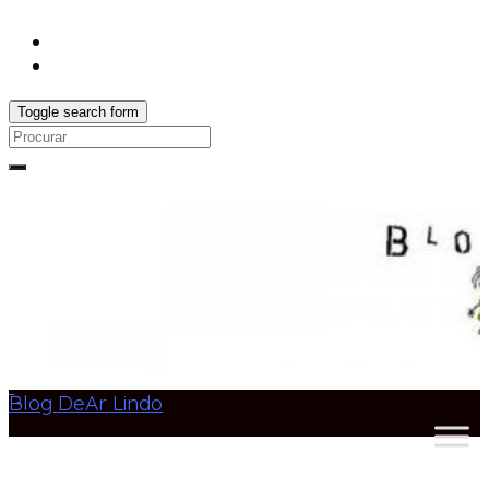
Toggle search form
Search
for:
Blog DeAr Lindo