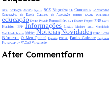
Concursos
BCE
Blogosfera
Contratados
AEC
Animação
Açores
CE
ANVPC
Contratações de Escola
Contratos de Associação
critérios
DGAE
Divulgação
educação
FNE
Euromilhões
Exames
Ensino Privado
EVT
Fenprof
Greve
Informações
Listas
Horários
Mobilidade
IEFP
Madeira
MEC
Notícias
Novidades
Música
Nuno Crato
Mobilidade Interna
Números
Paulo Guinote
O Meu Quintal
PACC
Opinião
Perguntas
Prova
Vinculação
TV
VAGAS
QZP
After Commentform