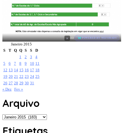
×
AD
POWERED BY WEFORADS
Janeiro 2015
S
T
Q
Q
S
S
D
1
2
3
4
5
6
7
8
9
10
11
12
13
14
15
16
17
18
19
20
21
22
23
24
25
26
27
28
29
30
31
« Dez
Fev »
Arquivo
Arquivo
Etiquetas