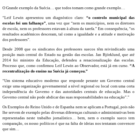
O Grande exemplo da Suécia… que todos tomam como grande exemplo…
“Leif Lewin apresentou um diagnóstico claro:
“o controlo municipal das
escolas foi um falhanço”
, uma vez que “nem os municípios, nem os diretores
de escola, nem os professores estavam à altura da tarefa.” Em consequência, “os
resultados académicos desceram, tal como a igualdade e a atitude e motivação
dos professores”.
Desde 2008 que os sindicatos dos professores suecos têm reivindicado uma
posição mais central do Estado na gestão das escolas. Jan Björklund, que até
2014 foi ministro da Educação, defendeu a renacionalização das escolas.
Processo que, como confirmou Leif Lewin ao Observador, está já em curso.
“A
recentralização do ensino na Suécia já começou.”
“Um sistema educativo moderno que responde perante um Governo central
exige uma organização governamental a nível regional ou local com uma certa
independência do Governo e das autoridades centrais de educação. Mas o
Governo central não pode abdicar das suas responsabilidades na educação”.”
Os Exemplos do Reino Unido e de Espanha nem se aplicam a Portugal, pois não
lhe servem de exemplo pelas diversas diferenças culturais e administrativas bem
representadas neste trabalho jornalístico… bem, nem o exemplo sueco tem
comparação, os nosso políticos é que na falta de ideias nos tentaram convencer
que sim…