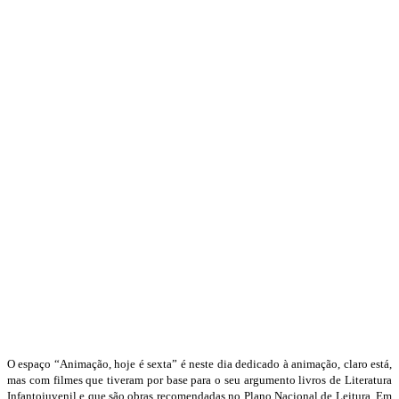
O espaço “Animação, hoje é sexta” é neste dia dedicado à animação, claro está,
mas com filmes que tiveram por base para o seu argumento livros de Literatura
Infantojuvenil e que são obras recomendadas no Plano Nacional de Leitura. Em