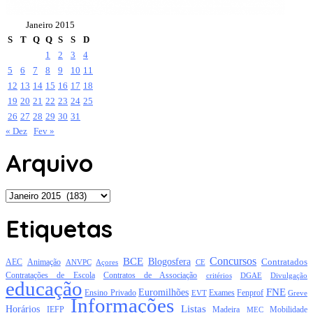
Janeiro 2015
S
T
Q
Q
S
S
D
1
2
3
4
5
6
7
8
9
10
11
12
13
14
15
16
17
18
19
20
21
22
23
24
25
26
27
28
29
30
31
« Dez
Fev »
Arquivo
Arquivo
Etiquetas
Concursos
BCE
Blogosfera
Contratados
AEC
Animação
Açores
CE
ANVPC
Contratações de Escola
Contratos de Associação
critérios
DGAE
Divulgação
educação
FNE
Euromilhões
Exames
Ensino Privado
EVT
Fenprof
Greve
Informações
Listas
Horários
Mobilidade
IEFP
Madeira
MEC