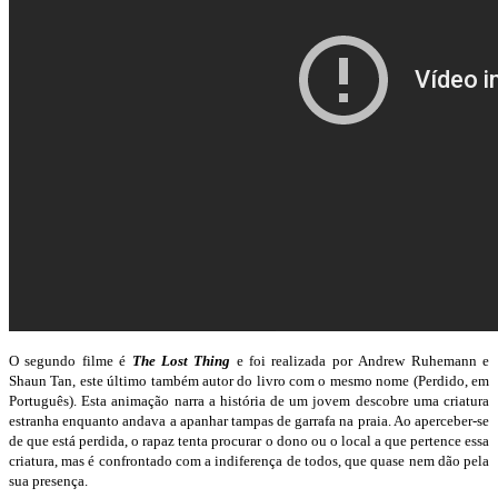
O segundo filme é
The Lost Thing
e foi realizada por Andrew Ruhemann e
Shaun Tan, este último também autor do livro com o mesmo nome (Perdido, em
Português). Esta animação narra a história de um jovem descobre uma criatura
estranha enquanto andava a apanhar tampas de garrafa na praia. Ao aperceber-se
de que está perdida, o rapaz tenta procurar o dono ou o local a que pertence essa
criatura, mas é confrontado com a indiferença de todos, que quase nem dão pela
sua presença.