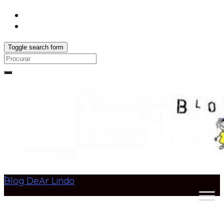
Toggle search form
Search
for:
Blog DeAr Lindo