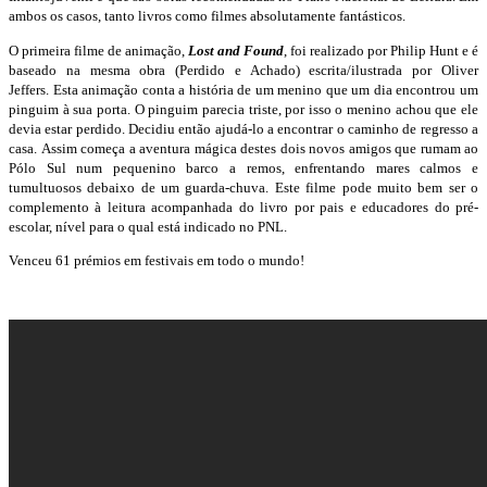
ambos os casos, tanto livros como filmes absolutamente fantásticos.
O primeira filme de animação,
Lost and Found
, foi realizado por Philip Hunt e é
baseado na mesma obra (Perdido e Achado) escrita/ilustrada por Oliver
Jeffers. Esta animação conta a história de um menino que um dia encontrou um
pinguim à sua porta. O pinguim parecia triste, por isso o menino achou que ele
devia estar perdido. Decidiu então ajudá-lo a encontrar o caminho de regresso a
casa. Assim começa a aventura mágica destes dois novos amigos que rumam ao
Pólo Sul num pequenino barco a remos, enfrentando mares calmos e
tumultuosos debaixo de um guarda-chuva. Este filme pode muito bem ser o
complemento à leitura acompanhada do livro por pais e educadores do pré-
escolar, nível para o qual está indicado no PNL.
Venceu 61 prémios em festivais em todo o mundo!