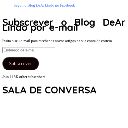
Seguir o Blog DeAr Lindo no Facebook
Subscrever o Blog DeAr
Lindo por e-mail
Insira o seu e-mail para receber os novos artigos na sua conta de correio.
Endereço
de
e-
Subscrever
mail
Join 118K other subscribers
SALA DE CONVERSA