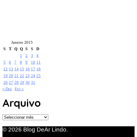
Janeiro 2015
S
T
Q
Q
S
S
D
1
2
3
4
5
6
7
8
9
10
11
12
13
14
15
16
17
18
19
20
21
22
23
24
25
26
27
28
29
30
31
« Dez
Fev »
Arquivo
Arquivo
© 2026 Blog DeAr Lindo.