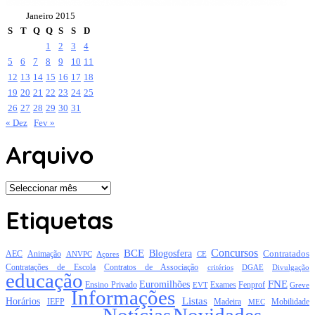
Janeiro 2015
S
T
Q
Q
S
S
D
1
2
3
4
5
6
7
8
9
10
11
12
13
14
15
16
17
18
19
20
21
22
23
24
25
26
27
28
29
30
31
« Dez
Fev »
Arquivo
Arquivo
Etiquetas
Concursos
BCE
Blogosfera
Contratados
AEC
Animação
Açores
CE
ANVPC
Contratações de Escola
Contratos de Associação
critérios
DGAE
Divulgação
educação
FNE
Euromilhões
Exames
Ensino Privado
EVT
Fenprof
Greve
Informações
Listas
Horários
Mobilidade
IEFP
Madeira
MEC