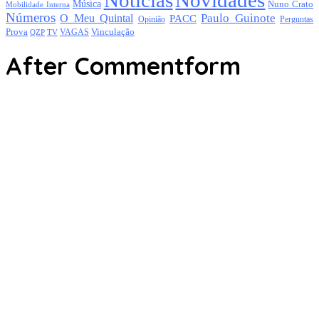
Notícias
Novidades
Música
Nuno Crato
Mobilidade Interna
Números
Paulo Guinote
O Meu Quintal
PACC
Opinião
Perguntas
Prova
Vinculação
TV
VAGAS
QZP
After Commentform