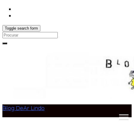
Toggle search form
Search
for:
Blog DeAr Lindo