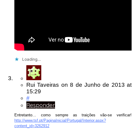
Loading...
Rui Taveiras
on
8 de Junho de 2013
at
15:29
#
Responder
Entretanto… como sempre as traições vão-se verificar!
http://www.tsf.pt/PaginaInicial/Portugal/Interior.aspx?
content_id=3262912