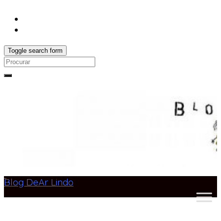
Toggle search form
Search
for:
Blog DeAr Lindo