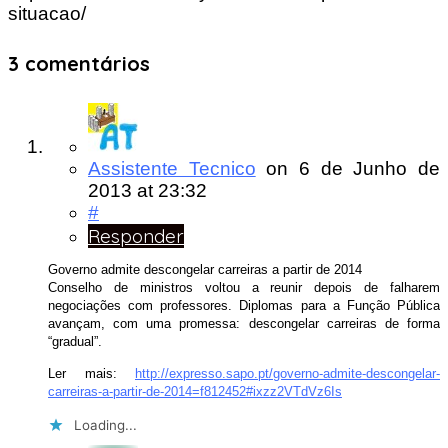
situacao/
3 comentários
Assistente Tecnico
on
6 de Junho de
2013
at 23:32
#
Responder
Governo admite descongelar carreiras a partir de 2014
Conselho de ministros voltou a reunir depois de falharem
negociações com professores. Diplomas para a Função Pública
avançam, com uma promessa: descongelar carreiras de forma
“gradual”.
Ler mais:
http://expresso.sapo.pt/governo-admite-descongelar-
carreiras-a-partir-de-2014=f812452#ixzz2VTdVz6Is
Loading...