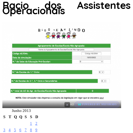
Racio dos Assistentes
Operacionais
×
AD
POWERED BY WEFORADS
Junho 2013
S
T
Q
Q
S
S
D
1
2
3
4
5
6
7
8
9