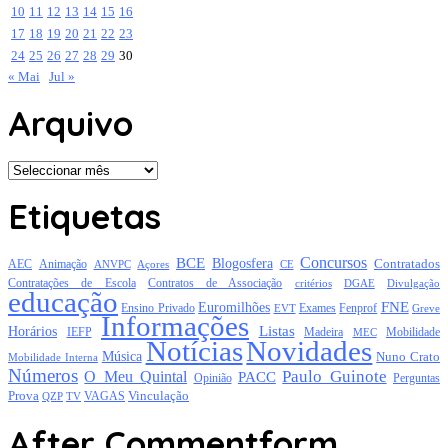
10
11
12
13
14
15
16
17
18
19
20
21
22
23
24
25
26
27
28
29
30
« Mai
Jul »
Arquivo
Arquivo
Etiquetas
Concursos
BCE
Blogosfera
Contratados
AEC
Animação
Açores
CE
ANVPC
Contratações de Escola
Contratos de Associação
critérios
DGAE
Divulgação
educação
FNE
Euromilhões
Exames
Ensino Privado
EVT
Fenprof
Greve
Informações
Listas
Horários
Mobilidade
IEFP
Madeira
MEC
Notícias
Novidades
Música
Nuno Crato
Mobilidade Interna
Números
Paulo Guinote
O Meu Quintal
PACC
Opinião
Perguntas
Prova
Vinculação
TV
VAGAS
QZP
After Commentform