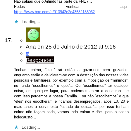
Não sabias que o Arlindo faz parte da FNE?…
Podes verificar aqui:
https://www.box.com/s/913942e2c43582185062
Loading...
Ana
on
25 de Julho de 2012
at 9:16
#
Responder
Tenham calma, “eles” só estão a gozar-nos bem gozados,
enquanto estão a deliciarem-se com a destruição das nossas vidas
pessoais e familiares, por exemplo com a imposição de “mínimos”,
no fundo “escolhemos” o quê?… Ou “escolhemos” ter qualquer
coisa, em qualquer lugar, para podermos entrar a concurso… e
com isso perdemos a nossa Família… ou não “escolhemos” o que
“eles” nos escolheram e ficamos desempregados, após 10, 20 e
mais anos a servir este “estado de coisas”… por isso tenham
calma não façam nada, vamos indo calma e dócil para o nosso
holocausto…
Loading...