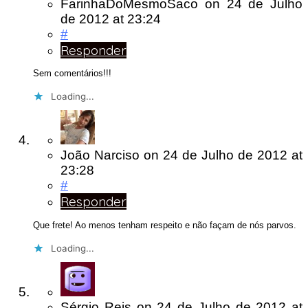
FarinhaDoMesmoSaco
on
24 de Julho
de 2012
at 23:24
#
Responder
Sem comentários!!!
Loading...
João Narciso
on
24 de Julho de 2012
at
23:28
#
Responder
Que frete! Ao menos tenham respeito e não façam de nós parvos.
Loading...
Sérgio Reis
on
24 de Julho de 2012
at