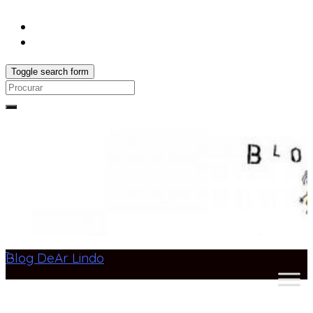
Toggle search form
Search
for:
Blog DeAr Lindo