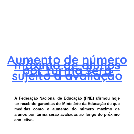
Aumento de número
máximo de alunos
por turma será
sujeito a avaliação
A Federação Nacional de Educação (FNE) afirmou hoje
ter recebido garantias do Ministério da Educação de que
medidas como o aumento do número máximo de
alunos por turma serão avaliadas ao longo do próximo
ano letivo.