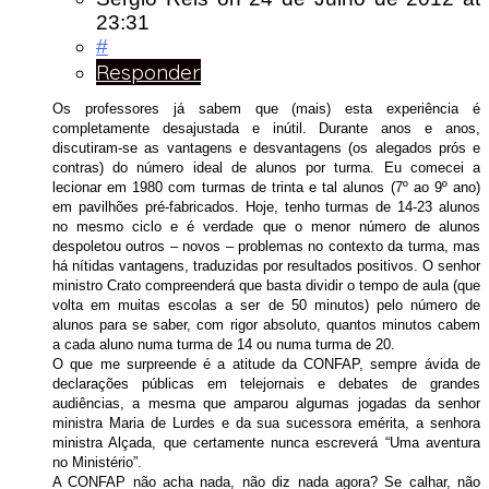
23:31
#
Responder
Os professores já sabem que (mais) esta experiência é
completamente desajustada e inútil. Durante anos e anos,
discutiram-se as vantagens e desvantagens (os alegados prós e
contras) do número ideal de alunos por turma. Eu comecei a
lecionar em 1980 com turmas de trinta e tal alunos (7º ao 9º ano)
em pavilhões pré-fabricados. Hoje, tenho turmas de 14-23 alunos
no mesmo ciclo e é verdade que o menor número de alunos
despoletou outros – novos – problemas no contexto da turma, mas
há nítidas vantagens, traduzidas por resultados positivos. O senhor
ministro Crato compreenderá que basta dividir o tempo de aula (que
volta em muitas escolas a ser de 50 minutos) pelo número de
alunos para se saber, com rigor absoluto, quantos minutos cabem
a cada aluno numa turma de 14 ou numa turma de 20.
O que me surpreende é a atitude da CONFAP, sempre ávida de
declarações públicas em telejornais e debates de grandes
audiências, a mesma que amparou algumas jogadas da senhor
ministra Maria de Lurdes e da sua sucessora emérita, a senhora
ministra Alçada, que certamente nunca escreverá “Uma aventura
no Ministério”.
A CONFAP não acha nada, não diz nada agora? Se calhar, não