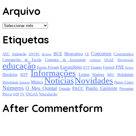
Arquivo
Arquivo
Etiquetas
Concursos
BCE
Blogosfera
Contratados
AEC
Animação
Açores
CE
ANVPC
Contratações de Escola
Contratos de Associação
critérios
DGAE
Divulgação
educação
FNE
Euromilhões
Exames
Ensino Privado
EVT
Fenprof
Greve
Informações
Listas
Horários
Mobilidade
IEFP
Madeira
MEC
Notícias
Novidades
Música
Nuno Crato
Mobilidade Interna
Números
Paulo Guinote
O Meu Quintal
PACC
Opinião
Perguntas
Prova
Vinculação
TV
VAGAS
QZP
After Commentform