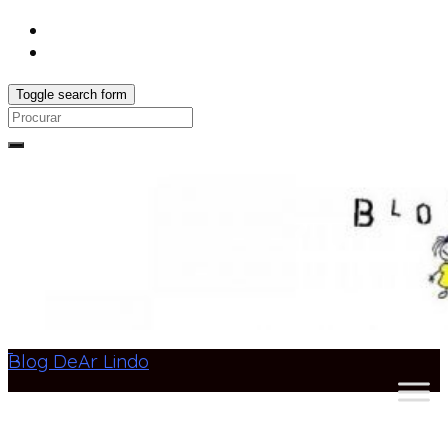
Toggle search form
Search
for:
Blog DeAr Lindo