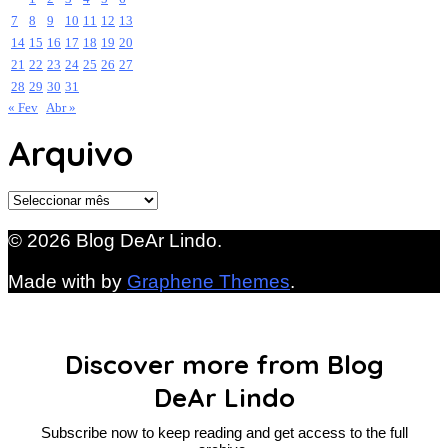
7
8
9
10
11
12
13
14
15
16
17
18
19
20
21
22
23
24
25
26
27
28
29
30
31
« Fev
Abr »
Arquivo
Arquivo
© 2026 Blog DeAr Lindo.
Made with
by
Graphene Themes
.
Discover more from Blog
DeAr Lindo
Subscribe now to keep reading and get access to the full