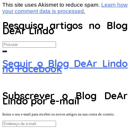
This site uses Akismet to reduce spam.
Learn how
your comment data is processed.
Pesquisa artigos no Blog
DeAr Lindo
Search
for:
Seguir o Blog DeAr Lindo
no Facebook
Subscrever o Blog DeAr
Lindo por e-mail
Insira o seu e-mail para receber os novos artigos na sua conta de correio.
Endereço
de