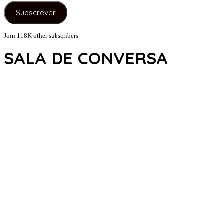
e-
Subscrever
mail
Join 118K other subscribers
SALA DE CONVERSA