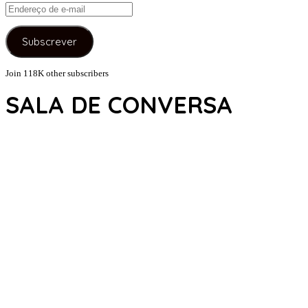
Endereço
de
e-
Subscrever
mail
Join 118K other subscribers
SALA DE CONVERSA