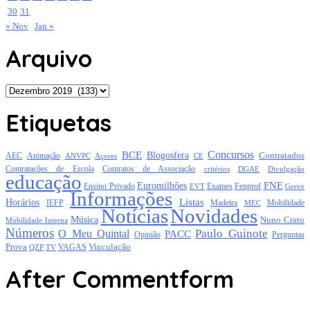
30
31
« Nov
Jan »
Arquivo
Arquivo
Etiquetas
Concursos
BCE
Blogosfera
Contratados
AEC
Animação
Açores
CE
ANVPC
Contratações de Escola
Contratos de Associação
critérios
DGAE
Divulgação
educação
FNE
Euromilhões
Exames
Ensino Privado
EVT
Fenprof
Greve
Informações
Listas
Horários
Mobilidade
IEFP
Madeira
MEC
Notícias
Novidades
Música
Nuno Crato
Mobilidade Interna
Números
Paulo Guinote
O Meu Quintal
PACC
Opinião
Perguntas
Prova
Vinculação
TV
VAGAS
QZP
After Commentform