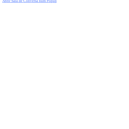
Abrir Sala de Conversa num Popup