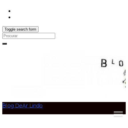
Toggle search form
Search
for:
Blog DeAr Lindo