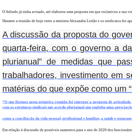
O Arlindo já tinha avisado, até elaborou uma proposta em que esclareceu a sua v
Durante a reunião de hoje entre a ministra Alexandra Leitão e os sindicatos foi a
A discussão da proposta do gover
quarta-feira, com o governo a da
plurianual” de medidas que pas
trabalhadores, investimento em se
matérias do que expõe como um “q
“O que fizemos nesta primeira reunião foi entregar a proposta de articulad
com as estruturas sindicais um acordo plurianual que engloba uma apreciaçã
como a conciliação da vida pessoal, profissional e familiar, a saúde e seguran
Em relação à discussão de possíveis aumentos para o ano de 2020 dos funcionári