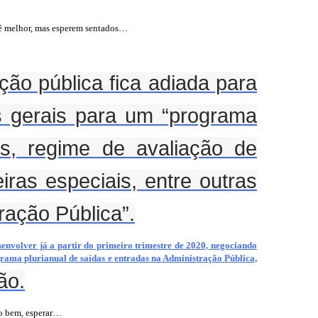
e é melhor, mas esperem sentados…
ão pública fica adiada para
as gerais para um “programa
s, regime de avaliação de
iras especiais, entre outras
ração Pública”.
envolver já a partir do primeiro trimestre de 2020, negociando
rama plurianual de saídas e entradas na Administração Pública,
ão.
to bem, esperar…