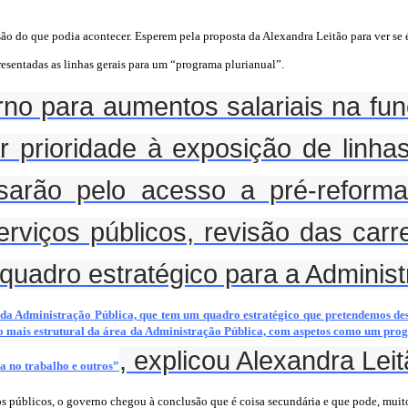
isão do que podia acontecer. Esperem pela proposta da Alexandra Leitão para ver s
presentadas as linhas gerais para um “programa plurianual”.
no para aumentos salariais na funç
r prioridade à exposição de linh
sarão pelo acesso a pré-reforma
rviços públicos, revisão das carre
uadro estratégico para a Administ
o da Administração Pública, que tem um quadro estratégico que pretendemos des
o mais estrutural da área da Administração Pública, com aspetos como um prog
, explicou Alexandra Leit
ça no trabalho e outros”
os públicos, o governo chegou à conclusão que é coisa secundária e que pode, mui