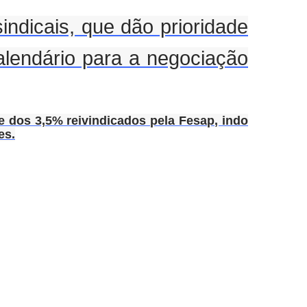
ndicais, que dão prioridade
lendário para a negociação
e dos 3,5% reivindicados pela Fesap, indo
es.