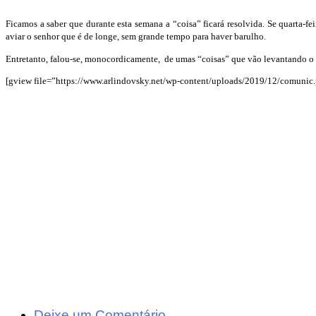
Ficamos a saber que durante esta semana a “coisa” ficará resolvida. Se quarta-fe
aviar o senhor que é de longe, sem grande tempo para haver barulho.
Entretanto, falou-se, monocordicamente, de umas “coisas” que vão levantando o 
[gview file=”https://www.arlindovsky.net/wp-content/uploads/2019/12/comunic.
Deixe um Comentário