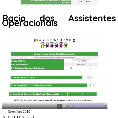
Racio dos Assistentes
Operacionais
×
AD
POWERED BY WEFORADS
Dezembro 2019
S
T
Q
Q
S
S
D