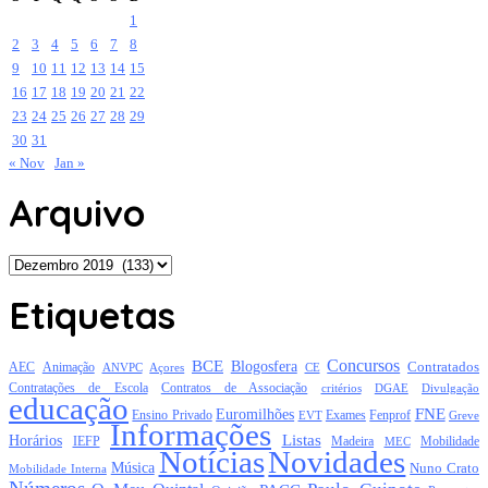
1
2
3
4
5
6
7
8
9
10
11
12
13
14
15
16
17
18
19
20
21
22
23
24
25
26
27
28
29
30
31
« Nov
Jan »
Arquivo
Arquivo
Etiquetas
Concursos
BCE
Blogosfera
Contratados
AEC
Animação
Açores
CE
ANVPC
Contratações de Escola
Contratos de Associação
critérios
DGAE
Divulgação
educação
FNE
Euromilhões
Exames
Ensino Privado
EVT
Fenprof
Greve
Informações
Listas
Horários
Mobilidade
IEFP
Madeira
MEC
Notícias
Novidades
Música
Nuno Crato
Mobilidade Interna