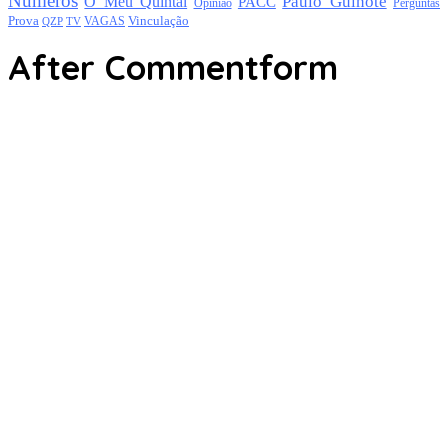
Números
Paulo Guinote
O Meu Quintal
PACC
Opinião
Perguntas
Prova
Vinculação
TV
VAGAS
QZP
After Commentform