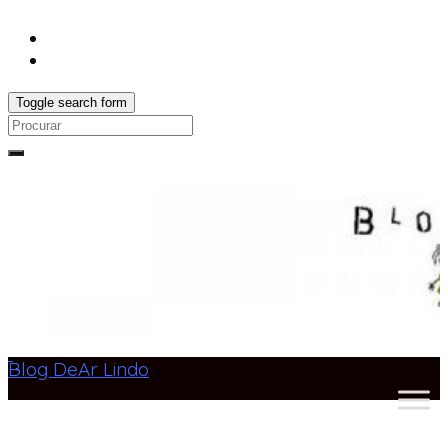
Toggle search form
Search
for:
Blog DeAr Lindo