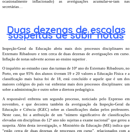
ocasionalmente inflacionado) as averiguações acumular-se-iam nas
secretárias…
Duas dezenas de escolas
suspeitas de subir notas
Inspeção-Geral da Educação abriu mais dois processos disciplinares no
Externato Ribadouro e tem cerca de duas dezenas de averiguações em curso.
Inflação de notas subverte acesso ao ensino superior .
O inquérito ao estranho caso das turmas de 10º ano do Externato Ribadouro, no
Porto, em que 95% dos alunos tiveram 19 e 20 valores a Educação Física e a
classificação mais baixa foi de 18, está concluído e aquele que é um dos
maiores colégios do país vai enfrentar mais dois processos disciplinares: um
sobre a administração e outro sobre a diretora pedagógica.
A responsável enfrenta um segundo processo, noticiado pelo Expresso em
novembro, e que decorreu também da averiguação da Inspeção-Geral da
Educação e Ciência (IGEC) sobre as classificações dadas pelos professores.
Neste caso, foi a atribuição de um “número significativo de classificações
elevadas em disciplinas do 12º ano não sujeitas a exame nacional” que gerou a
suspeita. Além desta investigação, o Ministério da Educação (ME) indica que
“estão cerca de duas dezenas de processos em curso”, relacionados com a