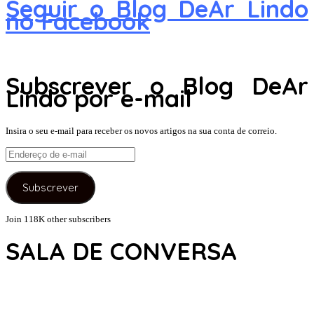
Seguir o Blog DeAr Lindo
no Facebook
Subscrever o Blog DeAr
Lindo por e-mail
Insira o seu e-mail para receber os novos artigos na sua conta de correio.
Endereço
de
e-
Subscrever
mail
Join 118K other subscribers
SALA DE CONVERSA