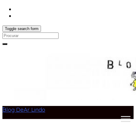
Toggle search form
Search
for:
Blog DeAr Lindo