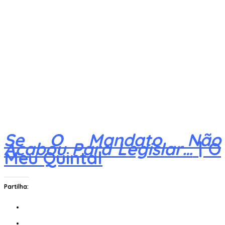
Se O Mandato Não
Acabou Para Legislar…
| O
Meu Quintal
Partilha: