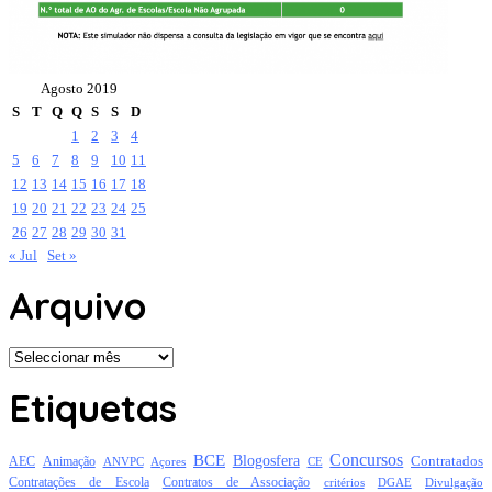
Agosto 2019
S
T
Q
Q
S
S
D
1
2
3
4
5
6
7
8
9
10
11
12
13
14
15
16
17
18
19
20
21
22
23
24
25
26
27
28
29
30
31
« Jul
Set »
Arquivo
Arquivo
Etiquetas
Concursos
BCE
Blogosfera
Contratados
AEC
Animação
Açores
CE
ANVPC
Contratações de Escola
Contratos de Associação
critérios
DGAE
Divulgação