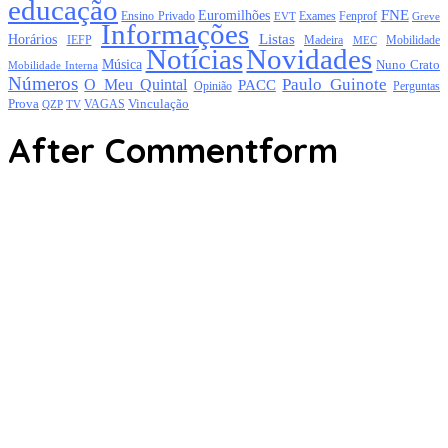
educação
FNE
Euromilhões
Exames
Ensino Privado
EVT
Fenprof
Greve
Informações
Listas
Horários
Mobilidade
IEFP
Madeira
MEC
Notícias
Novidades
Música
Nuno Crato
Mobilidade Interna
Números
Paulo Guinote
O Meu Quintal
PACC
Opinião
Perguntas
Prova
Vinculação
TV
VAGAS
QZP
After Commentform