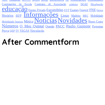
Contratações de Escola
Contratos de Associação
critérios
DGAE
Divulgação
educação
FNE
Euromilhões
Exames
Ensino Privado
EVT
Fenprof
Greve
Informações
Listas
Horários
Mobilidade
IEFP
Madeira
MEC
Notícias
Novidades
Música
Nuno Crato
Mobilidade Interna
Números
Paulo Guinote
O Meu Quintal
PACC
Opinião
Perguntas
Prova
Vinculação
TV
VAGAS
QZP
After Commentform