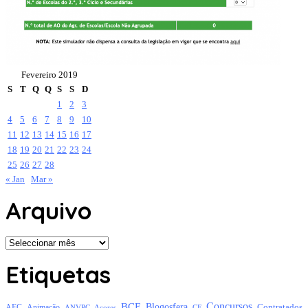
Fevereiro 2019
S
T
Q
Q
S
S
D
1
2
3
4
5
6
7
8
9
10
11
12
13
14
15
16
17
18
19
20
21
22
23
24
25
26
27
28
« Jan
Mar »
Arquivo
Arquivo
Etiquetas
Concursos
BCE
Blogosfera
Contratados
AEC
Animação
Açores
CE
ANVPC