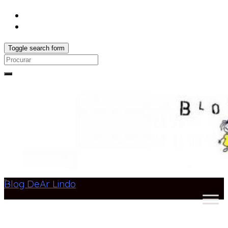
Toggle search form
Search
for:
Blog DeAr Lindo