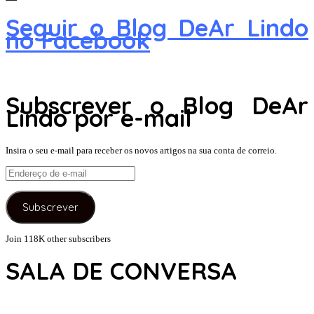
Seguir o Blog DeAr Lindo
no Facebook
Subscrever o Blog DeAr
Lindo por e-mail
Insira o seu e-mail para receber os novos artigos na sua conta de correio.
Endereço
de
e-
Subscrever
mail
Join 118K other subscribers
SALA DE CONVERSA