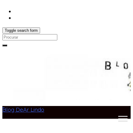
Toggle search form
Search
for:
Blog DeAr Lindo