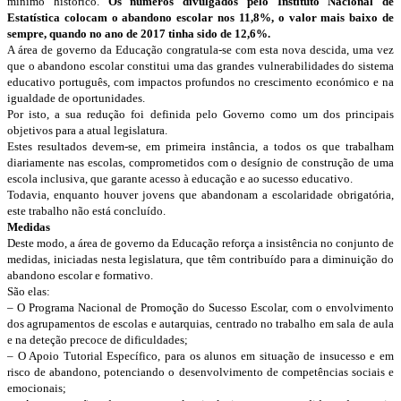
mínimo histórico.
Os números divulgados pelo Instituto Nacional de
Estatística colocam o abandono escolar nos 11,8%, o valor mais baixo de
sempre, quando no ano de 2017 tinha sido de 12,6%.
A área de governo da Educação congratula-se com esta nova descida, uma vez
que o abandono escolar constitui uma das grandes vulnerabilidades do sistema
educativo português, com impactos profundos no crescimento económico e na
igualdade de oportunidades.
Por isto, a sua redução foi definida pelo Governo como um dos principais
objetivos para a atual legislatura.
Estes resultados devem-se, em primeira instância, a todos os que trabalham
diariamente nas escolas, comprometidos com o desígnio de construção de uma
escola inclusiva, que garante acesso à educação e ao sucesso educativo.
Todavia, enquanto houver jovens que abandonam a escolaridade obrigatória,
este trabalho não está concluído.
Medidas
Deste modo, a área de governo da Educação reforça a insistência no conjunto de
medidas, iniciadas nesta legislatura, que têm contribuído para a diminuição do
abandono escolar e formativo.
São elas:
– O Programa Nacional de Promoção do Sucesso Escolar, com o envolvimento
dos agrupamentos de escolas e autarquias, centrado no trabalho em sala de aula
e na deteção precoce de dificuldades;
– O Apoio Tutorial Específico, para os alunos em situação de insucesso e em
risco de abandono, potenciando o desenvolvimento de competências sociais e
emocionais;