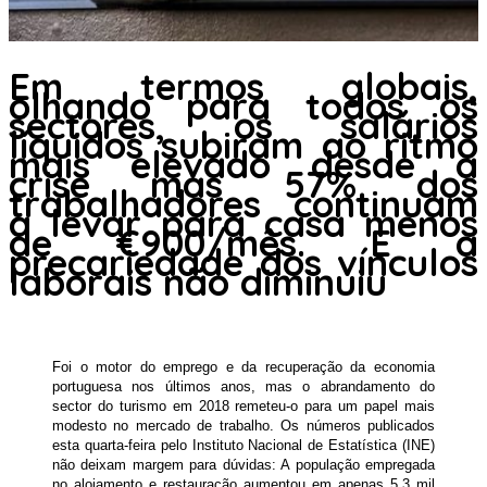
Em termos globais,
olhando para todos os
sectores, os salários
líquidos subiram ao ritmo
mais elevado desde a
crise mas 57% dos
trabalhadores continuam
a levar para casa menos
de €900/mês. E a
precariedade dos vínculos
laborais não diminuiu
Foi o motor do emprego e da recuperação da economia
portuguesa nos últimos anos, mas o abrandamento do
sector do turismo em 2018 remeteu-o para um papel mais
modesto no mercado de trabalho. Os números publicados
esta quarta-feira pelo Instituto Nacional de Estatística (INE)
não deixam margem para dúvidas: A população empregada
no alojamento e restauração aumentou em apenas 5,3 mil