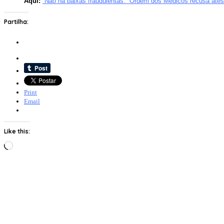
Aqui:
“Não há baixas fraudulentas.” Ordem dos Médicos recusa ate
Partilha:
Print
Email
Like this:
Loading…