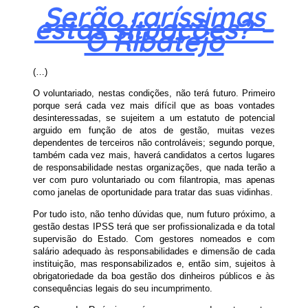
Serão raríssimas
estas situações?
–
O Ribatejo
(…)
O voluntariado, nestas condições, não terá futuro. Primeiro
porque será cada vez mais difícil que as boas vontades
desinteressadas, se sujeitem a um estatuto de potencial
arguido em função de atos de gestão, muitas vezes
dependentes de terceiros não controláveis; segundo porque,
também cada vez mais, haverá candidatos a certos lugares
de responsabilidade nestas organizações, que nada terão a
ver com puro voluntariado ou com filantropia, mas apenas
como janelas de oportunidade para tratar das suas vidinhas.
Por tudo isto, não tenho dúvidas que, num futuro próximo, a
gestão destas IPSS terá que ser profissionalizada e da total
supervisão do Estado. Com gestores nomeados e com
salário adequado às responsabilidades e dimensão de cada
instituição, mas responsabilizados e, então sim, sujeitos à
obrigatoriedade da boa gestão dos dinheiros públicos e às
consequências legais do seu incumprimento.