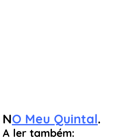
N
O Meu Quintal
.
A ler também: