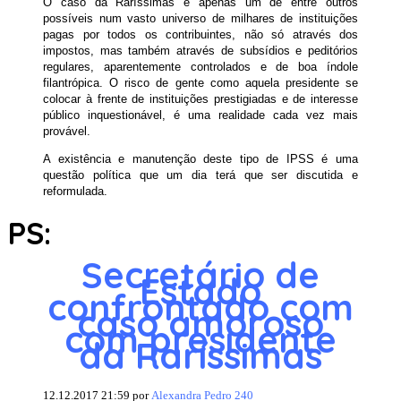
O caso da Raríssimas é apenas um de entre outros
possíveis num vasto universo de milhares de instituições
pagas por todos os contribuintes, não só através dos
impostos, mas também através de subsídios e peditórios
regulares, aparentemente controlados e de boa índole
filantrópica. O risco de gente como aquela presidente se
colocar à frente de instituições prestigiadas e de interesse
público inquestionável, é uma realidade cada vez mais
provável.
A existência e manutenção deste tipo de IPSS é uma
questão política que um dia terá que ser discutida e
reformulada.
PS:
Secretário de
Estado
confrontado com
caso amoroso
com presidente
da Raríssimas
12.12.2017 21:59 por
Alexandra Pedro
240