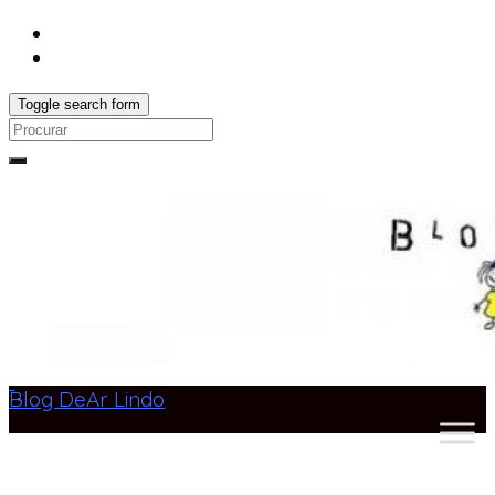
Toggle search form
Search
for:
Blog DeAr Lindo