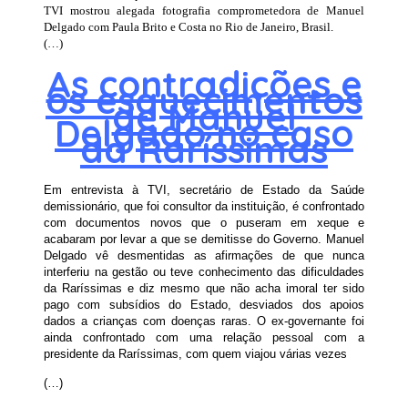
TVI mostrou alegada fotografia comprometedora de Manuel
Delgado com Paula Brito e Costa no Rio de Janeiro, Brasil.
(…)
As contradições e
os esquecimentos
de Manuel
Delgado no caso
da Raríssimas
Em entrevista à TVI, secretário de Estado da Saúde
demissionário, que foi consultor da instituição, é confrontado
com documentos novos que o puseram em xeque e
acabaram por levar a que se demitisse do Governo. Manuel
Delgado vê desmentidas as afirmações de que nunca
interferiu na gestão ou teve conhecimento das dificuldades
da Raríssimas e diz mesmo que não acha imoral ter sido
pago com subsídios do Estado, desviados dos apoios
dados a crianças com doenças raras. O ex-governante foi
ainda confrontado com uma relação pessoal com a
presidente da Raríssimas, com quem viajou várias vezes
(…)