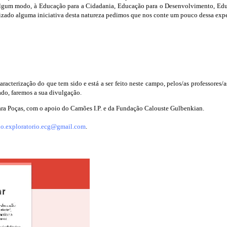
 algum modo, à Educação para a Cidadania, Educação para o Desenvolvimento, Ed
izado alguma iniciativa desta natureza pedimos que nos conte um pouco dessa exp
caracterização do que tem sido e está a ser feito neste campo, pelos/as professores
ado, faremos a sua divulgação.
Sara Poças, com o apoio do Camões I.P. e da Fundação Calouste Gulbenkian.
do.exploratorio.ecg@gmail.
com
.