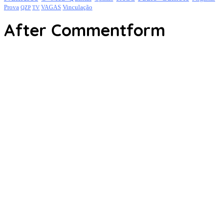
Prova
Vinculação
TV
VAGAS
QZP
After Commentform