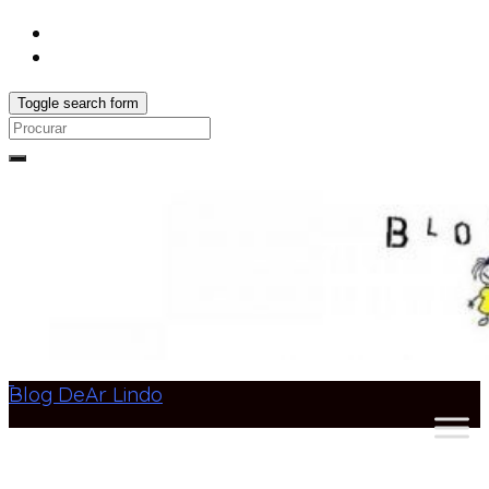
Toggle search form
Search
for:
Blog DeAr Lindo