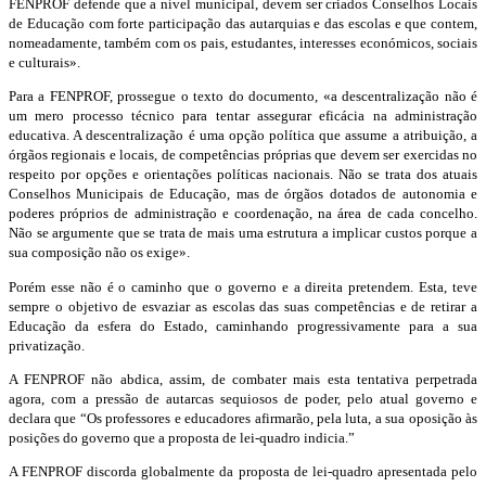
FENPROF defende que a nível municipal, devem ser criados Conselhos Locais
de Educação com forte participação das autarquias e das escolas e que contem,
nomeadamente, também com os pais, estudantes, interesses económicos, sociais
e culturais».
Para a FENPROF, prossegue o texto do documento, «a descentralização não é
um mero processo técnico para tentar assegurar eficácia na administração
educativa. A descentralização é uma opção política que assume a atribuição, a
órgãos regionais e locais, de competências próprias que devem ser exercidas no
respeito por opções e orientações políticas nacionais. Não se trata dos atuais
Conselhos Municipais de Educação, mas de órgãos dotados de autonomia e
poderes próprios de administração e coordenação, na área de cada concelho.
Não se argumente que se trata de mais uma estrutura a implicar custos porque a
sua composição não os exige».
Porém esse não é o caminho que o governo e a direita pretendem. Esta, teve
sempre o objetivo de esvaziar as escolas das suas competências e de retirar a
Educação da esfera do Estado, caminhando progressivamente para a sua
privatização.
A FENPROF não abdica, assim, de combater mais esta tentativa perpetrada
agora, com a pressão de autarcas sequiosos de poder, pelo atual governo e
declara que “Os professores e educadores afirmarão, pela luta, a sua oposição às
posições do governo que a proposta de lei-quadro indicia.”
A FENPROF discorda globalmente da proposta de lei-quadro apresentada pelo