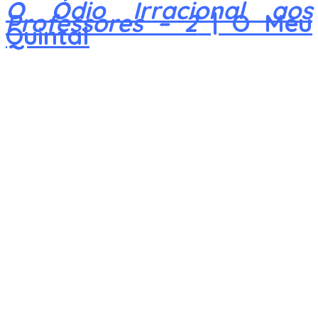
O Ódio Irracional aos
Professores – 2
| O Meu
Quintal