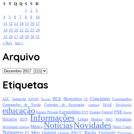
S
T
Q
Q
S
S
D
1
2
3
4
5
6
7
8
9
10
11
12
13
14
15
16
17
18
19
20
21
22
23
24
25
26
27
28
29
30
31
« Nov
Jan »
Arquivo
Arquivo
Etiquetas
Concursos
BCE
Blogosfera
Contratados
AEC
Animação
Açores
CE
ANVPC
Contratações de Escola
Contratos de Associação
critérios
DGAE
Divulgação
educação
FNE
Euromilhões
Exames
Ensino Privado
EVT
Fenprof
Greve
Informações
Listas
Horários
Mobilidade
IEFP
Madeira
MEC
Notícias
Novidades
Música
Nuno Crato
Mobilidade Interna
Números
Paulo Guinote
O Meu Quintal
PACC
Opinião
Perguntas