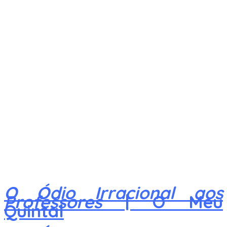
O Ódio Irracional aos
Professores
| O Meu
Quintal