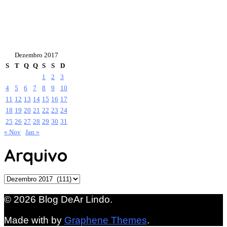
Dezembro 2017
S
T
Q
Q
S
S
D
1
2
3
4
5
6
7
8
9
10
11
12
13
14
15
16
17
18
19
20
21
22
23
24
25
26
27
28
29
30
31
« Nov
Jan »
Arquivo
Arquivo
© 2026 Blog DeAr Lindo.
Made with
by
Graphene Themes
.