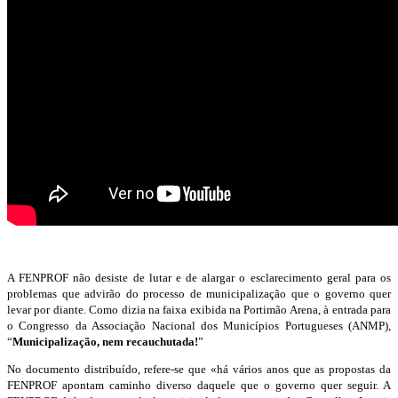
A FENPROF não desiste de lutar e de alargar o esclarecimento geral para os
problemas que advirão do processo de municipalização que o governo quer
levar por diante. Como dizia na faixa exibida na Portimão Arena, à entrada para
o Congresso da Associação Nacional dos Municípios Portugueses (ANMP),
“
Municipalização, nem recauchutada!
”
No documento distribuído, refere-se que «há vários anos que as propostas da
FENPROF apontam caminho diverso daquele que o governo quer seguir. A