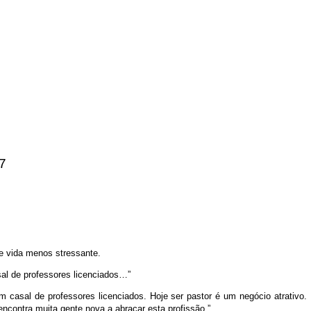
47
 vida menos stressante.
sal de professores licenciados…”
m casal de professores licenciados. Hoje ser pastor é um negócio atrativo
encontra muita gente nova a abraçar esta profissão.”