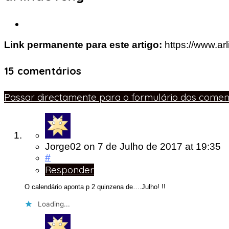
Link permanente para este artigo:
https://www.ar
15 comentários
Passar directamente para o formulário dos coment
Jorge02
on
7 de Julho de 2017
at 19:35
#
Responder
O calendário aponta p 2 quinzena de….Julho! !!
Loading...