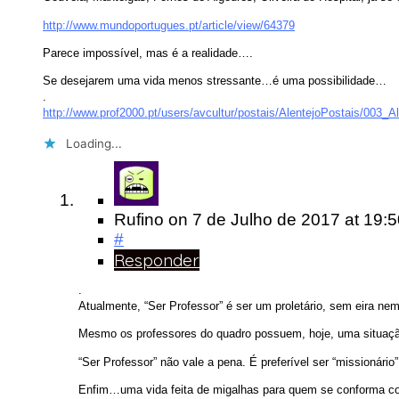
http://www.mundoportugues.pt/article/view/64379
Parece impossível, mas é a realidade….
Se desejarem uma vida menos stressante…é uma possibilidade…
.
http://www.prof2000.pt/users/avcultur/postais/AlentejoPostais/003_Al
Loading...
Rufino
on
7 de Julho de 2017
at 19:
#
Responder
.
Atualmente, “Ser Professor” é ser um proletário, sem eira nem
Mesmo os professores do quadro possuem, hoje, uma situaçã
“Ser Professor” não vale a pena. É preferível ser “missionár
Enfim…uma vida feita de migalhas para quem se conforma co