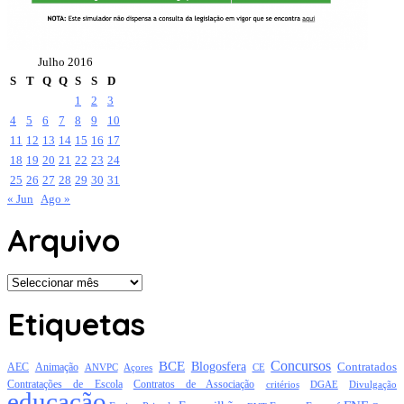
Julho 2016
S
T
Q
Q
S
S
D
1
2
3
4
5
6
7
8
9
10
11
12
13
14
15
16
17
18
19
20
21
22
23
24
25
26
27
28
29
30
31
« Jun
Ago »
Arquivo
Arquivo
Etiquetas
Concursos
BCE
Blogosfera
Contratados
AEC
Animação
Açores
CE
ANVPC
Contratações de Escola
Contratos de Associação
critérios
DGAE
Divulgação
educação