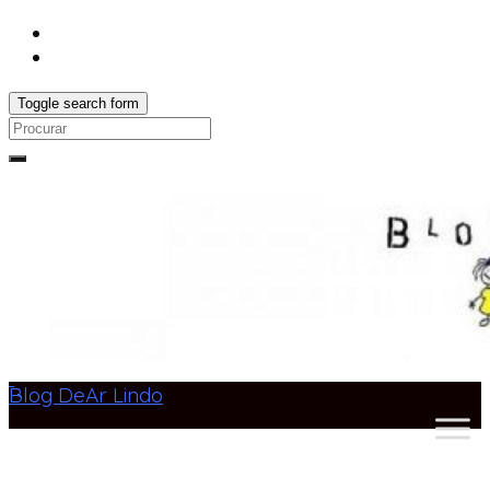
Toggle search form
Search
for:
Blog DeAr Lindo