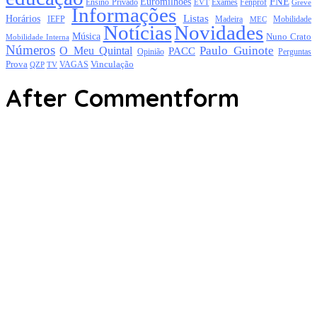
FNE
Euromilhões
Exames
Ensino Privado
EVT
Fenprof
Greve
Informações
Listas
Horários
Mobilidade
IEFP
Madeira
MEC
Notícias
Novidades
Música
Nuno Crato
Mobilidade Interna
Números
Paulo Guinote
O Meu Quintal
PACC
Opinião
Perguntas
Prova
Vinculação
TV
VAGAS
QZP
After Commentform