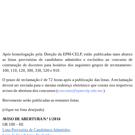
Após homologação pela Direção da EPM-CELP, estão publicadas mais abaixo
as listas provisórias de candidatos admitidos e excluídos ao concurso de
contratação de docentes para horários dos seguintes grupos de recrutamento:
100, 110, 120, 300, 330, 520 e 910.
O prazo de reclamação é de 72 horas após a publicação das listas. A reclamação
deverá ser enviada para o mesmo endereço eletrónico que consta nos respetivos
avisos de abertura dos concursos (
concurso@epmcelp.edu.mz
).
Brevemente serão publicadas as restantes listas.
(clique na lista desejada)
AVISO DE ABERTURA N.º 1/2016
GR 100 – H1
Lista Provisória de Candidatos Admitidos