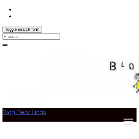
Toggle search form
Search
for:
Blog DeAr Lindo