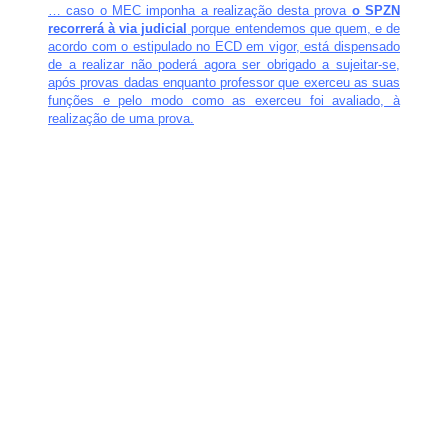
… caso o MEC imponha a realização desta prova
o SPZN
recorrerá à via judicial
porque entendemos que quem, e de
acordo com o estipulado no ECD em vigor, está dispensado
de a realizar não poderá agora ser obrigado a sujeitar-se,
após provas dadas enquanto professor que exerceu as suas
funções e pelo modo como as exerceu foi avaliado, à
realização de uma prova.