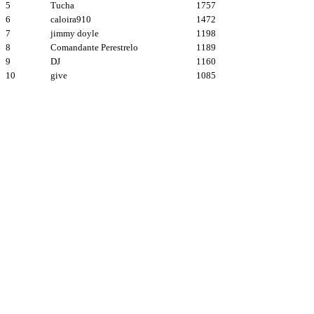
5
Tucha
1757
6
caloira910
1472
7
jimmy doyle
1198
8
Comandante Perestrelo
1189
9
DJ
1160
10
give
1085