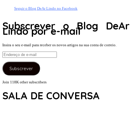
Seguir o Blog DeAr Lindo no Facebook
Subscrever o Blog DeAr
Lindo por e-mail
Insira o seu e-mail para receber os novos artigos na sua conta de correio.
Endereço
de
e-
Subscrever
mail
Join 118K other subscribers
SALA DE CONVERSA