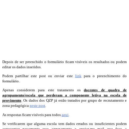
Depois de ser preenchido o formulário ficam visíveis os resultados ou podem
editar os dados inseridos.
Podem partilhar este post ou enviar este
link
para o preenchimento do
formulário.
Apenas considerem para este tratamento os
docentes de quadro de
agrupamento/escola que perderam a componente letiva na escola de
provimento
. Os dados dos QZP já estão tratados por grupo de recrutamento e
zona pedagógica
neste post
.
As respostas ficam visíveis para todos
aqui
.
Se verificarem que alguma escola tem dados errados ou insuficientes podem
acrescentar novamente esse agrupamento e enviar-me mail que faço a