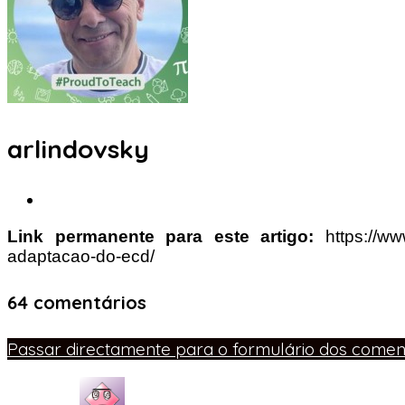
arlindovsky
Link permanente para este artigo:
https://w
adaptacao-do-ecd/
64 comentários
Passar directamente para o formulário dos coment