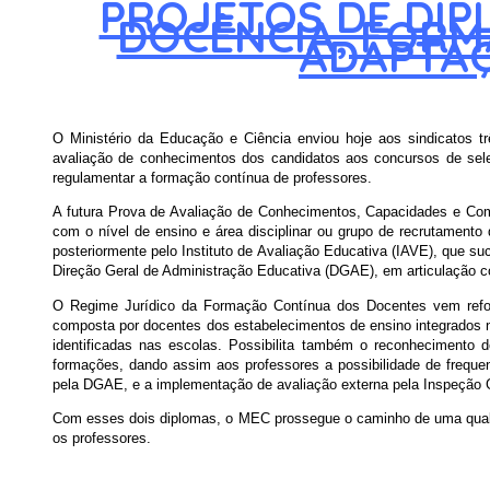
PROJETOS DE DIP
DOCÊNCIA, FORM
ADAPTAÇ
O Ministério da Educação e Ciência enviou hoje aos sindicatos t
avaliação de conhecimentos dos candidatos aos concursos de sele
regulamentar a formação contínua de professores.
A futura Prova de Avaliação de Conhecimentos, Capacidades e Comp
com o nível de ensino e área disciplinar ou grupo de recrutamen
posteriormente pelo Instituto de Avaliação Educativa (IAVE), que su
Direção Geral de Administração Educativa (DGAE), em articulação
O Regime Jurídico da Formação Contínua dos Docentes vem reforç
composta por docentes dos estabelecimentos de ensino integrados n
identificadas nas escolas. Possibilita também o reconhecimento
formações, dando assim aos professores a possibilidade de frequ
pela DGAE, e a implementação de avaliação externa pela Inspeção 
Com esses dois diplomas, o MEC prossegue o caminho de uma qualifi
os professores.