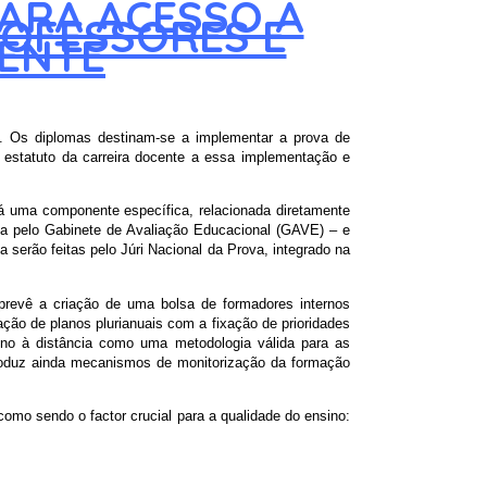
ARA ACESSO À
ROFESSORES E
ENTE
ra. Os diplomas destinam-se a implementar a prova de
 estatuto da carreira docente a essa implementação e
rá uma componente específica, relacionada diretamente
da pelo Gabinete de Avaliação Educacional (GAVE) – e
 serão feitas pelo Júri Nacional da Prova, integrado na
prevê a criação de uma bolsa de formadores internos
ão de planos plurianuais com a fixação de prioridades
ino à distância como uma metodologia válida para as
roduz ainda mecanismos de monitorização da formação
mo sendo o factor crucial para a qualidade do ensino: