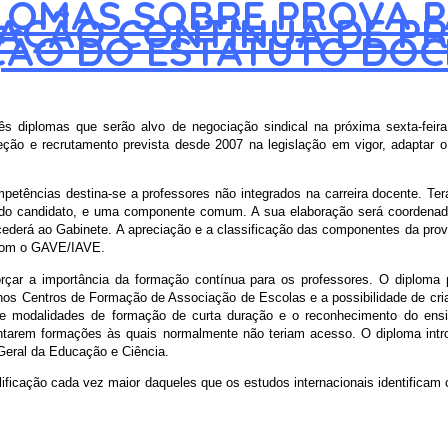
LOMAS SOBRE PROVA P
AÇÃO CONTÍNUA DE P
ÃO DO ESTATUTO DOC
rês diplomas que serão alvo de negociação sindical na próxima sexta-fei
ção e recrutamento prevista desde 2007 na legislação em vigor, adaptar o
etências destina-se a professores não integrados na carreira docente. Te
to do candidato, e uma componente comum. A sua elaboração será coordena
cederá ao Gabinete. A apreciação e a classificação das componentes da prova
 com o GAVE/IAVE.
ar a importância da formação contínua para os professores. O diploma 
os Centros de Formação de Associação de Escolas e a possibilidade de criaç
 de modalidades de formação de curta duração e o reconhecimento do ens
entarem formações às quais normalmente não teriam acesso. O diploma int
Geral da Educação e Ciência.
cação cada vez maior daqueles que os estudos internacionais identificam co