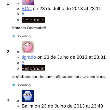
BCC
on
23 de Julho de 2013
at 23:11
#
Responder
Morte aos Contratados!!
Loading...
tigrado
on
23 de Julho de 2013
at 23:31
#
Responder
os sindicatos que leiam bem e não assinem de cruz como as atas
Loading...
Balint
on
23 de Julho de 2013
at 23:40