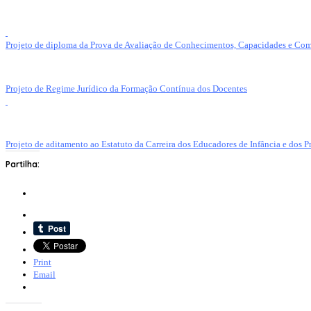
Projeto de diploma da Prova de Avaliação de Conhecimentos, Capacidades e Co
Projeto de Regime Jurídico da Formação Contínua dos Docentes
Projeto de aditamento ao Estatuto da Carreira dos Educadores de Infância e dos P
Partilha:
Print
Email