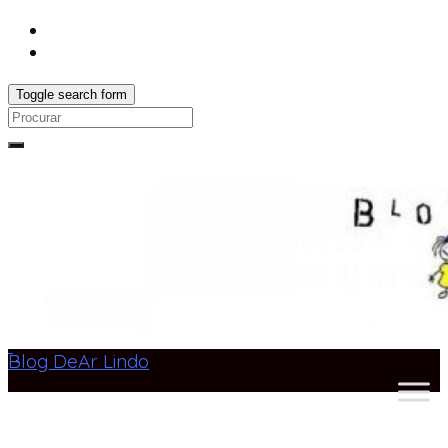
Toggle search form
Search
for:
Blog DeAr Lindo