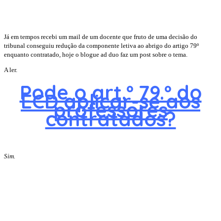
Já em tempos recebi um mail de um docente que fruto de uma decisão do
tribunal conseguiu redução da componente letiva ao abrigo do artigo 79º
enquanto contratado, hoje o blogue ad duo faz um post sobre o tema.
A ler.
Pode o art.º 79.º do
ECD aplicar-se aos
professores
contratados?
Sim.