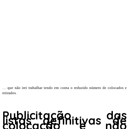
… que não irei trabalhar tendo em conta o reduzido número de colocados e
retirados.
Publicitação das
listas definitivas de
colocação e não