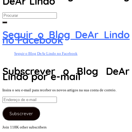
DeAr Lindo
Search
for:
Seguir o Blog DeAr Lindo
no Facebook
Seguir o Blog DeAr Lindo no Facebook
Subscrever o Blog DeAr
Lindo por e-mail
Insira o seu e-mail para receber os novos artigos na sua conta de correio.
Endereço
de
e-
Subscrever
mail
Join 118K other subscribers