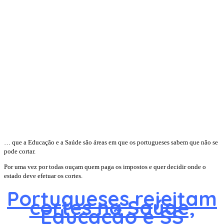
… que a Educação e a Saúde são áreas em que os portugueses sabem que não se
pode cortar.
Por uma vez por todas ouçam quem paga os impostos e quer decidir onde o
estado deve efetuar os cortes.
Portugueses rejeitam
cortes na Saúde,
Educação e SS