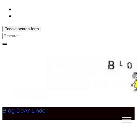
Toggle search form
Search
for:
Blog DeAr Lindo