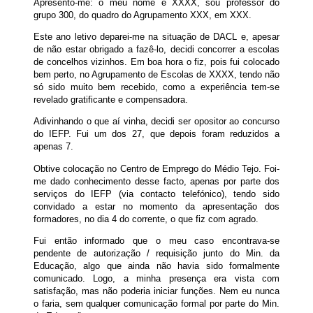
Apresento-me: o meu nome é XXXX, sou professor do
grupo 300, do quadro do Agrupamento XXX, em XXX.
Este ano letivo deparei-me na situação de DACL e, apesar
de não estar obrigado a fazê-lo, decidi concorrer a escolas
de concelhos vizinhos. Em boa hora o fiz, pois fui colocado
bem perto, no Agrupamento de Escolas de XXXX, tendo não
só sido muito bem recebido, como a experiência tem-se
revelado gratificante e compensadora.
Adivinhando o que aí vinha, decidi ser opositor ao concurso
do IEFP. Fui um dos 27, que depois foram reduzidos a
apenas 7.
Obtive colocação no Centro de Emprego do Médio Tejo. Foi-
me dado conhecimento desse facto, apenas por parte dos
serviços do IEFP (via contacto telefónico), tendo sido
convidado a estar no momento da apresentação dos
formadores, no dia 4 do corrente, o que fiz com agrado.
Fui então informado que o meu caso encontrava-se
pendente de autorização / requisição junto do Min. da
Educação, algo que ainda não havia sido formalmente
comunicado. Logo, a minha presença era vista com
satisfação, mas não poderia iniciar funções. Nem eu nunca
o faria, sem qualquer comunicação formal por parte do Min.