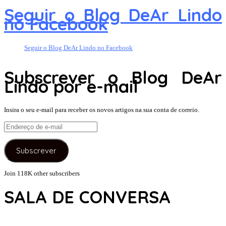
Seguir o Blog DeAr Lindo
no Facebook
Seguir o Blog DeAr Lindo no Facebook
Subscrever o Blog DeAr
Lindo por e-mail
Insira o seu e-mail para receber os novos artigos na sua conta de correio.
Endereço
de
e-
Subscrever
mail
Join 118K other subscribers
SALA DE CONVERSA