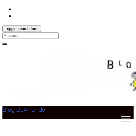
Toggle search form
Search
for:
Blog DeAr Lindo