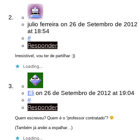
julio ferreira
on
26 de Setembro de 2012
at 18:54
#
Responder
Irresistivel, vou ter de partilhar :))
Loading...
Eli
on
26 de Setembro de 2012
at 19:04
#
Responder
Quem escreveu? Quem é o “professor contratado”?
(Também já andei a espalhar…)
Loading...