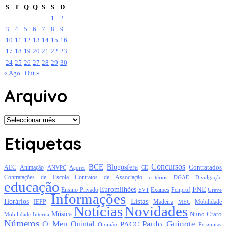
S
T
Q
Q
S
S
D
1
2
3
4
5
6
7
8
9
10
11
12
13
14
15
16
17
18
19
20
21
22
23
24
25
26
27
28
29
30
« Ago
Out »
Arquivo
Arquivo
Etiquetas
Concursos
BCE
Blogosfera
Contratados
AEC
Animação
Açores
CE
ANVPC
Contratações de Escola
Contratos de Associação
critérios
DGAE
Divulgação
educação
FNE
Euromilhões
Exames
Ensino Privado
EVT
Fenprof
Greve
Informações
Listas
Horários
Mobilidade
IEFP
Madeira
MEC
Notícias
Novidades
Música
Nuno Crato
Mobilidade Interna
Números
Paulo Guinote
O Meu Quintal
PACC
Opinião
Perguntas