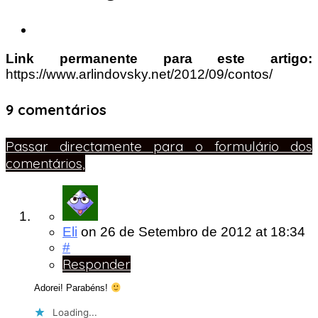
Link permanente para este artigo:
https://www.arlindovsky.net/2012/09/contos/
9 comentários
Passar directamente para o formulário dos
comentários,
Eli
on
26 de Setembro de 2012
at 18:34
#
Responder
Adorei! Parabéns!
Loading...