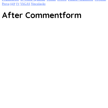
Prova
Vinculação
TV
VAGAS
QZP
After Commentform