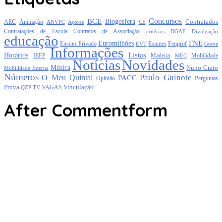
Concursos
BCE
Blogosfera
Contratados
AEC
Animação
Açores
CE
ANVPC
Contratações de Escola
Contratos de Associação
critérios
DGAE
Divulgação
educação
FNE
Euromilhões
Exames
Ensino Privado
EVT
Fenprof
Greve
Informações
Listas
Horários
Mobilidade
IEFP
Madeira
MEC
Notícias
Novidades
Música
Nuno Crato
Mobilidade Interna
Números
Paulo Guinote
O Meu Quintal
PACC
Opinião
Perguntas
Prova
Vinculação
TV
VAGAS
QZP
After Commentform