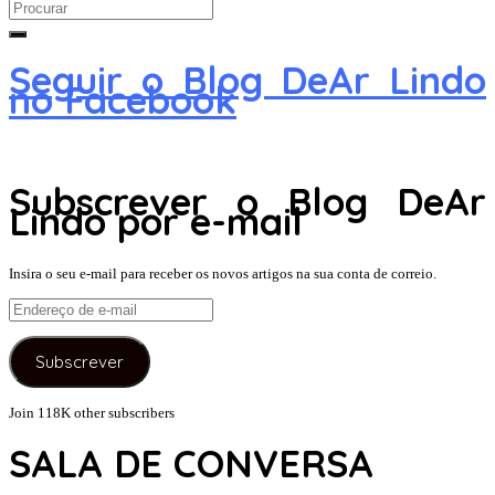
Search
for:
Seguir o Blog DeAr Lindo
no Facebook
Subscrever o Blog DeAr
Lindo por e-mail
Insira o seu e-mail para receber os novos artigos na sua conta de correio.
Endereço
de
e-
Subscrever
mail
Join 118K other subscribers
SALA DE CONVERSA