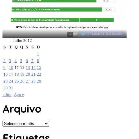
×
AD
POWERED BY WEFORADS
Julho 2012
S
T
Q
Q
S
S
D
1
2
3
4
5
6
7
8
9
10
11
12
13
14
15
16
17
18
19
20
21
22
23
24
25
26
27
28
29
30
31
« Jun
Ago »
Arquivo
Arquivo
Etiquetas