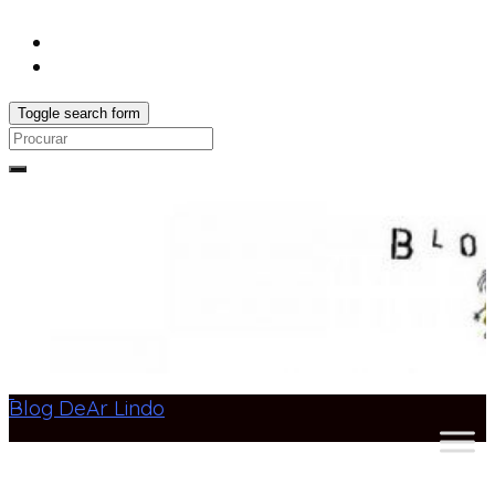
Toggle search form
Search
for:
Blog DeAr Lindo