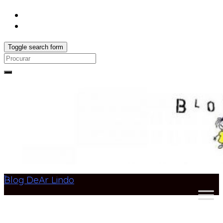
Toggle search form
Search
for:
Blog DeAr Lindo