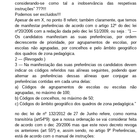
considerando-se como tal a inobservância das respetivas
instruções” ???!!!
Podemos ser excluidos!!!
Apesar de em X, no ponto 8 referir, também claramente, que temos
de manifestar preferências de acordo com o artigo 12º do dec lei
nº20/2006 com a redação dada pelo dec lei 51/2009, ou seja : “1 —
Os candidatos manifestam as suas preferências, por ordem
decrescente de prioridade, por agrupamentos de escolas, por
escolas não agrupadas, por concelhos e pelo âmbito geográfico
dos quadros de zona pedagógica.
2 — (Revogado.)
3 — Na manifestação das suas preferências os candidatos devem
indicar os códigos referidos nas alíneas seguintes, podendo quer
alternar as preferências dessas alíneas quer conjugar as
preferências contidas em cada uma delas:
a) Códigos de agrupamentos de escolas ou escolas não
agrupadas, no máximo de 100;
b) Códigos de concelhos, no máximo de 50;
c) Códigos do âmbito geográfico dos quadros de zona pedagógica.”
no dec lei de nº 132/2012 de 27 de Junho refere, como norma
transitória (art54º9): que a nossa ordenação se vai considerar feita
de acordo com o dec 20/2006 mas que este novo decreto revoga
os anteriores (art 55º) e, assim sendo, no artigo 9º Preferências,
está de acordo com o manual de instruções: