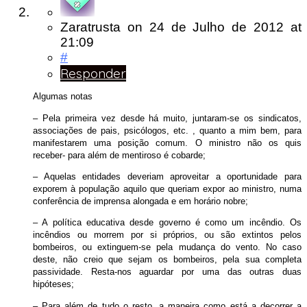
Zaratrusta
on
24 de Julho de 2012
at
21:09
#
Responder
Algumas notas
– Pela primeira vez desde há muito, juntaram-se os sindicatos,
associações de pais, psicólogos, etc. , quanto a mim bem, para
manifestarem uma posição comum. O ministro não os quis
receber- para além de mentiroso é cobarde;
– Aquelas entidades deveriam aproveitar a oportunidade para
exporem à população aquilo que queriam expor ao ministro, numa
conferência de imprensa alongada e em horário nobre;
– A política educativa desde governo é como um incêndio. Os
incêndios ou morrem por si próprios, ou são extintos pelos
bombeiros, ou extinguem-se pela mudança do vento. No caso
deste, não creio que sejam os bombeiros, pela sua completa
passividade. Resta-nos aguardar por uma das outras duas
hipóteses;
– Para além de tudo o resto, a maneira como está a decorrer a