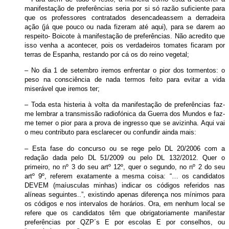
manifestação de preferências seria por si só razão suficiente para
que os professores contratados desencadeassem a derradeira
ação (já que pouco ou nada fizeram até aqui), para se darem ao
respeito- Boicote à manifestação de preferências. Não acredito que
isso venha a acontecer, pois os verdadeiros tomates ficaram por
terras de Espanha, restando por cá os do reino vegetal;
– No dia 1 de setembro iremos enfrentar o pior dos tormentos: o
peso na consciência de nada termos feito para evitar a vida
miserável que iremos ter;
– Toda esta histeria à volta da manifestação de preferências faz-
me lembrar a transmissão radiofónica da Guerra dos Mundos e faz-
me temer o pior para a prova de ingresso que se avizinha. Aqui vai
o meu contributo para esclarecer ou confundir ainda mais:
– Esta fase do concurso ou se rege pelo DL 20/2006 com a
redação dada pelo DL 51/2009 ou pelo DL 132/2012. Quer o
primeiro, no nº 3 do seu artº 12º, quer o segundo, no nº 2 do seu
artº 9º, referem exatamente a mesma coisa: “… os candidatos
DEVEM (maíusculas minhas) indicar os códigos referidos nas
alíneas seguintes..”, existindo apenas diferença nos mínimos para
os códigos e nos intervalos de horários. Ora, em nenhum local se
refere que os candidatos têm que obrigatoriamente manifestar
preferências por QZP´s E por escolas E por conselhos, ou