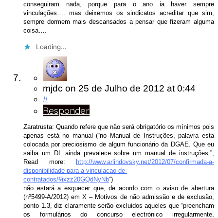
conseguiram nada, porque para o ano ia haver sempre
vinculações…. mas deixemos os sindicatos acreditar que sim,
sempre dormem mais descansados a pensar que fizeram alguma
coisa….
Loading...
mjdc
on
25 de Julho de 2012
at 0:44
#
Responder
Zaratrusta: Quando refere que não será obrigatório os mínimos pois
apenas está no manual (“no Manual de Instruções, palavra esta
colocada por preciosismo de algum funcionário da DGAE. Que eu
saiba um DL ainda prevalece sobre um manual de instruções.”,
Read more:
http://www.arlindovsky.net/2012/07/confirmada-a-
disponibilidade-para-a-vinculacao-de-
contratados/#ixzz20GQdNyNb
“)
não estará a esquecer que, de acordo com o aviso de abertura
(nº5499-A/2012) em X – Motivos de não admissão e de exclusão,
ponto 1.3, diz claramente serão excluidos aqueles que “preencham
os formulários do concurso electrónico irregularmente,