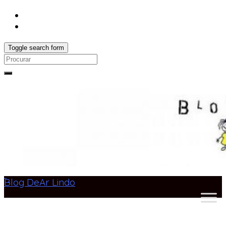
Toggle search form
Search
for:
Blog DeAr Lindo