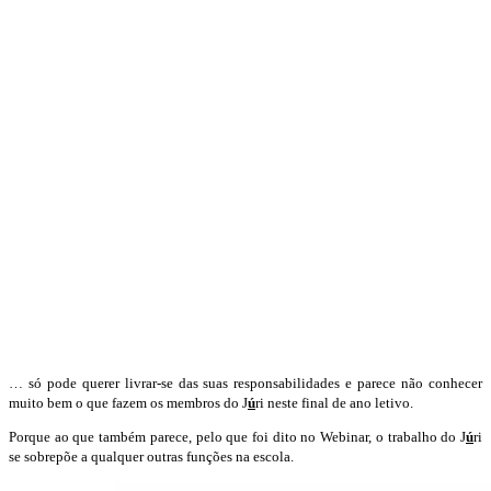
… só pode querer livrar-se das suas responsabilidades e parece não conhecer
muito bem o que fazem os membros do J
ú
ri neste final de ano letivo.
Porque ao que também parece, pelo que foi dito no Webinar, o trabalho do J
ú
ri
se sobrepõe a qualquer outras funções na escola.