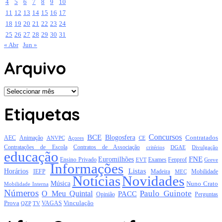
4
5
6
7
8
9
10
11
12
13
14
15
16
17
18
19
20
21
22
23
24
25
26
27
28
29
30
31
« Abr
Jun »
Arquivo
Arquivo
Etiquetas
Concursos
BCE
Blogosfera
Contratados
AEC
Animação
Açores
CE
ANVPC
Contratações de Escola
Contratos de Associação
critérios
DGAE
Divulgação
educação
FNE
Euromilhões
Exames
Ensino Privado
EVT
Fenprof
Greve
Informações
Listas
Horários
Mobilidade
IEFP
Madeira
MEC
Notícias
Novidades
Música
Nuno Crato
Mobilidade Interna
Números
Paulo Guinote
O Meu Quintal
PACC
Opinião
Perguntas
Prova
Vinculação
TV
VAGAS
QZP