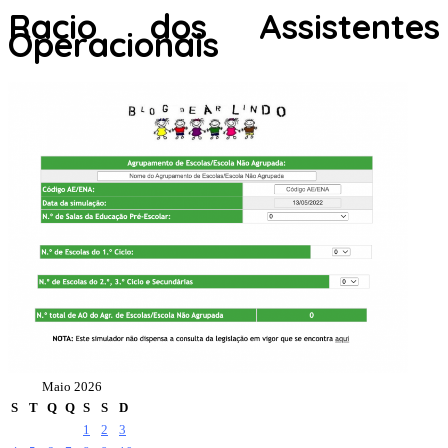
Racio dos Assistentes
Operacionais
Maio 2026
S
T
Q
Q
S
S
D
1
2
3