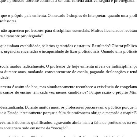
 que a profissão docente continua a ser uma carreira atrativa, segura e privilegiad
res que o próprio país enfrenta. O mercado é simples de interpretar: quando uma pro
rofessores.
ão aparecem professores para disciplinas essenciais. Muitos licenciados recusam 
a altamente privilegiada”.
que tinham estabilidade, salários garantidos e estatuto. Resultado? O setor públi
os, urgências encerradas e incapacidade de fixar profissionais. Quando uma profissã
ola mudou radicalmente. O professor de hoje enfrenta níveis de indisciplina, pr
a durante anos, mudando constantemente de escola, pagando deslocações e rendas
idade.
carreira é assim tão boa, mas simultaneamente reconhece a existência de congelame
os cursos de ensino têm cada vez menos candidatos? Porque razão o próprio Mini
e desatualizada. Durante muitos anos, os professores procuravam o público porque
 Estado, precisamente porque a falta de professores obriga o mercado a reagir. E q
vez mais docentes qualificados, agravando ainda mais a falta de professores na es
res aceitariam tudo em nome da “vocação”.