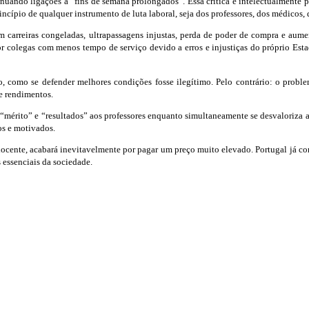
sinuando ligações a “fins de semana prolongados”. Essa crítica é intelectualmente 
ncípio de qualquer instrumento de luta laboral, seja dos professores, dos médicos, d
 carreiras congeladas, ultrapassagens injustas, perda de poder de compra e aume
or colegas com menos tempo de serviço devido a erros e injustiças do próprio Esta
o, como se defender melhores condições fosse ilegítimo. Pelo contrário: o proble
e rendimentos.
“mérito” e “resultados” aos professores enquanto simultaneamente se desvaloriza a
os e motivados.
cente, acabará inevitavelmente por pagar um preço muito elevado. Portugal já com
 essenciais da sociedade.