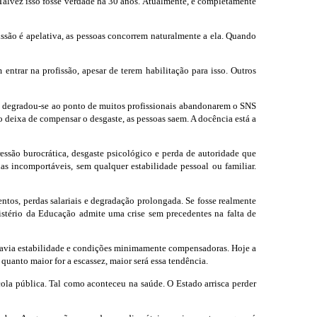
a. Talvez isso fosse verdade há 30 anos. Atualmente, é completamente
fissão é apelativa, as pessoas concorrem naturalmente a ela. Quando
entrar na profissão, apesar de terem habilitação para isso. Outros
co degradou-se ao ponto de muitos profissionais abandonarem o SNS
o deixa de compensar o desgaste, as pessoas saem. A docência está a
essão burocrática, desgaste psicológico e perda de autoridade que
 incomportáveis, sem qualquer estabilidade pessoal ou familiar.
ntos, perdas salariais e degradação prolongada. Se fosse realmente
stério da Educação admite uma crise sem precedentes na falta de
 havia estabilidade e condições minimamente compensadoras. Hoje a
uanto maior for a escassez, maior será essa tendência.
cola pública. Tal como aconteceu na saúde. O Estado arrisca perder