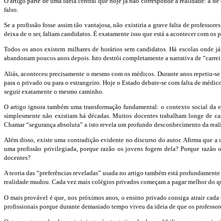
O artigo parte de uma ideia central que hoje já não corresponde à realidade: a de
falso.
Se a profissão fosse assim tão vantajosa, não existiria a grave falta de professo
deixa de o ser, faltam candidatos. É exatamente isso que está a acontecer com os p
Todos os anos existem milhares de horários sem candidatos. Há escolas onde já n
abandonam poucos anos depois. Isto destrói completamente a narrativa de “carreir
Aliás, aconteceu precisamente o mesmo com os médicos. Durante anos repetiu-se 
para o privado ou para o estrangeiro. Hoje o Estado debate-se com falta de médic
seguir exatamente o mesmo caminho.
O artigo ignora também uma transformação fundamental: o contexto social da esc
simplesmente não existiam há décadas. Muitos docentes trabalham longe de cas
Chamar “segurança absoluta” a isto revela um profundo desconhecimento da real
Além disso, existe uma contradição evidente no discurso do autor. Afirma que a 
uma profissão privilegiada, porque razão os jovens fogem dela? Porque razão 
docentes?
A teoria das “preferências reveladas” usada no artigo também está profundament
realidade mudou. Cada vez mais colégios privados começam a pagar melhor do que o
O mais provável é que, nos próximos anos, o ensino privado consiga atrair cada 
profissionais porque durante demasiado tempo viveu da ideia de que os professo