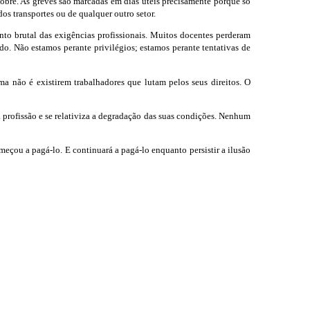
pobre. As greves são marcadas em dias úteis precisamente porque só
os transportes ou de qualquer outro setor.
nto brutal das exigências profissionais. Muitos docentes perderam
do. Não estamos perante privilégios; estamos perante tentativas de
ma não é existirem trabalhadores que lutam pelos seus direitos. O
 profissão e se relativiza a degradação das suas condições. Nenhum
eçou a pagá-lo. E continuará a pagá-lo enquanto persistir a ilusão