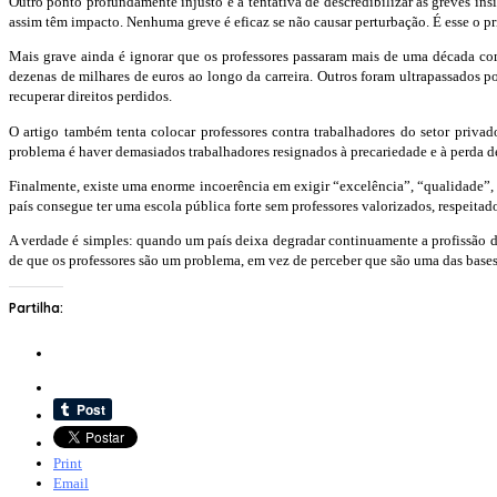
Outro ponto profundamente injusto é a tentativa de descredibilizar as greves in
assim têm impacto. Nenhuma greve é eficaz se não causar perturbação. É esse o pri
Mais grave ainda é ignorar que os professores passaram mais de uma década com
dezenas de milhares de euros ao longo da carreira. Outros foram ultrapassados p
recuperar direitos perdidos.
O artigo também tenta colocar professores contra trabalhadores do setor privad
problema é haver demasiados trabalhadores resignados à precariedade e à perda d
Finalmente, existe uma enorme incoerência em exigir “excelência”, “qualidade”, 
país consegue ter uma escola pública forte sem professores valorizados, respeitad
A verdade é simples: quando um país deixa degradar continuamente a profissão do
de que os professores são um problema, em vez de perceber que são uma das bases
Partilha:
Print
Email